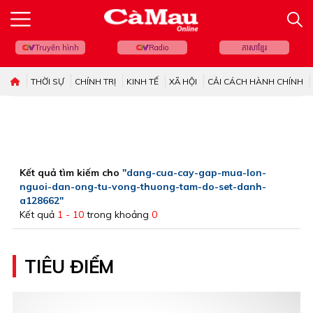
Truyền hình
Radio
ភាសាខ្មែរ
THỜI SỰ
CHÍNH TRỊ
KINH TẾ
XÃ HỘI
CẢI CÁCH HÀNH CHÍNH
Kết quả tìm kiếm cho
"dang-cua-cay-gap-mua-lon-
nguoi-dan-ong-tu-vong-thuong-tam-do-set-danh-
a128662"
Kết quả
1 - 10
trong khoảng
0
TIÊU ĐIỂM