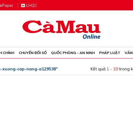
e
P
aper
LHQC
H CHÍNH
CHUYỂN ĐỔI SỐ
QUỐC PHÒNG - AN NINH
PHÁP LUẬT
VĂN
on-xuong-cap-nang-a129538"
Kết quả
1 - 10
trong 