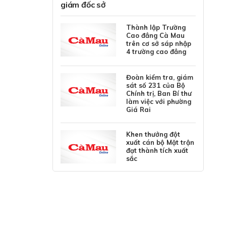
giám đốc sở
Thành lập Trường
Cao đẳng Cà Mau
trên cơ sở sáp nhập
4 trường cao đẳng
Đoàn kiểm tra, giám
sát số 231 của Bộ
Chính trị, Ban Bí thư
làm việc với phường
Giá Rai
Khen thưởng đột
xuất cán bộ Mặt trận
đạt thành tích xuất
sắc