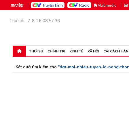
ភាសាខ្មែរ
Truyền hình
Radio
M
ultimedia
Thứ sáu, 7-8-26 08:57:36
THỜI SỰ
CHÍNH TRỊ
KINH TẾ
XÃ HỘI
CẢI CÁCH HÀN
Kết quả tìm kiếm cho
"dat-moi-nhieu-tuyen-lo-nong-th