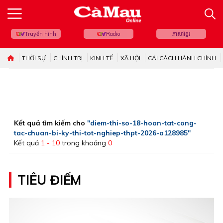
Truyền hình
Radio
ភាសាខ្មែរ
THỜI SỰ
CHÍNH TRỊ
KINH TẾ
XÃ HỘI
CẢI CÁCH HÀNH CHÍNH
Kết quả tìm kiếm cho
"diem-thi-so-18-hoan-tat-cong-
tac-chuan-bi-ky-thi-tot-nghiep-thpt-2026-a128985"
Kết quả
1 - 10
trong khoảng
0
TIÊU ĐIỂM