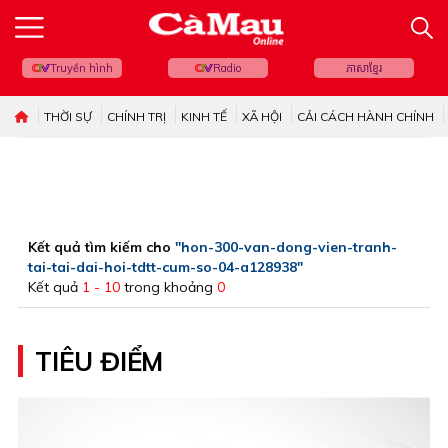
Truyền hình
Radio
ភាសាខ្មែរ
THỜI SỰ
CHÍNH TRỊ
KINH TẾ
XÃ HỘI
CẢI CÁCH HÀNH CHÍNH
Kết quả tìm kiếm cho
"hon-300-van-dong-vien-tranh-
tai-tai-dai-hoi-tdtt-cum-so-04-a128938"
Kết quả
1 - 10
trong khoảng
0
TIÊU ĐIỂM