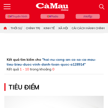
Truyền hình
Radio
ភាសាខ្មែរ
THỜI SỰ
CHÍNH TRỊ
KINH TẾ
XÃ HỘI
CẢI CÁCH HÀNH CHÍNH
Kết quả tìm kiếm cho
"hai-nu-cong-an-co-so-ca-mau-
tieu-bieu-duoc-vinh-danh-toan-quoc-a128914"
Kết quả
1 - 10
trong khoảng
0
TIÊU ĐIỂM