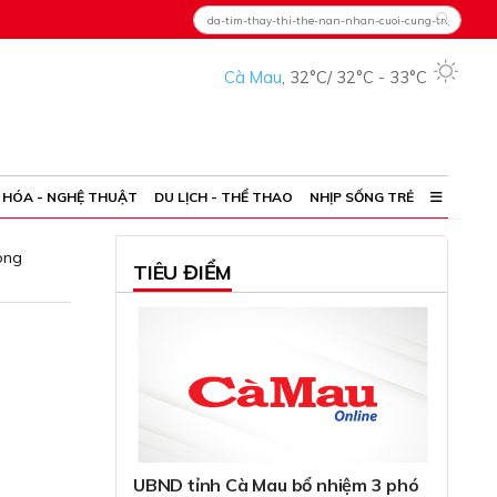
Cà Mau
,
32°C
/
32°C
-
33°C
 HÓA - NGHỆ THUẬT
DU LỊCH - THỂ THAO
NHỊP SỐNG TRẺ
ong
TIÊU ĐIỂM
UBND tỉnh Cà Mau bổ nhiệm 3 phó