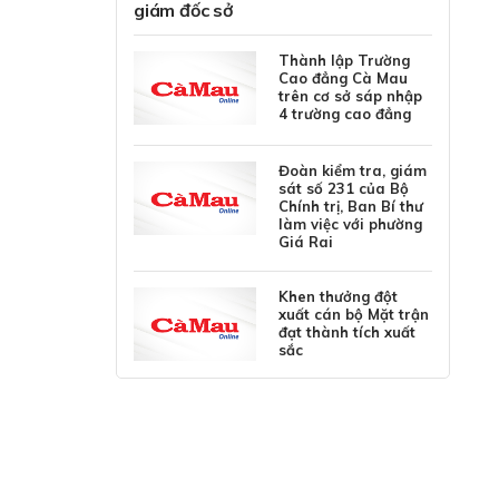
giám đốc sở
Thành lập Trường
Cao đẳng Cà Mau
trên cơ sở sáp nhập
4 trường cao đẳng
Đoàn kiểm tra, giám
sát số 231 của Bộ
Chính trị, Ban Bí thư
làm việc với phường
Giá Rai
Khen thưởng đột
xuất cán bộ Mặt trận
đạt thành tích xuất
sắc