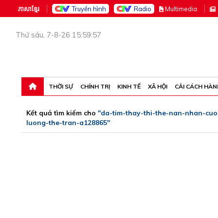
ភាសាខ្មែរ
Truyền hình
Radio
M
ultimedia
Thứ sáu, 7-8-26 15:59:57
THỜI SỰ
CHÍNH TRỊ
KINH TẾ
XÃ HỘI
CẢI CÁCH HÀN
Kết quả tìm kiếm cho
"da-tim-thay-thi-the-nan-nhan-cu
luong-the-tran-a128865"