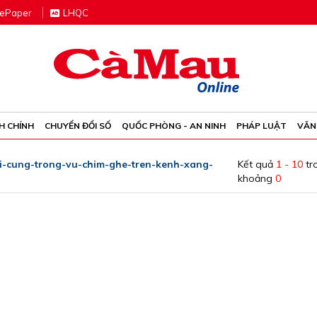
e
P
aper
LHQC
H CHÍNH
CHUYỂN ĐỔI SỐ
QUỐC PHÒNG - AN NINH
PHÁP LUẬT
VĂN
oi-cung-trong-vu-chim-ghe-tren-kenh-xang-
Kết quả
1 - 10
tr
khoảng
0