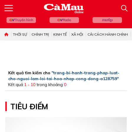
Truyền hình
Radio
ភាសាខ្មែរ
THỜI SỰ
CHÍNH TRỊ
KINH TẾ
XÃ HỘI
CẢI CÁCH HÀNH CHÍNH
Kết quả tìm kiếm cho
"trang-bi-hanh-trang-phap-luat-
cho-nguoi-lam-loi-tai-hoa-nhap-cong-dong-a128759"
Kết quả
1 - 10
trong khoảng
0
TIÊU ĐIỂM