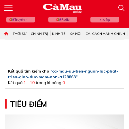
Truyền hình
Radio
ភាសាខ្មែរ
THỜI SỰ
CHÍNH TRỊ
KINH TẾ
XÃ HỘI
CẢI CÁCH HÀNH CHÍNH
Kết quả tìm kiếm cho
"ca-mau-uu-tien-nguon-luc-phat-
trien-giao-duc-mam-non-a128863"
Kết quả
1 - 10
trong khoảng
0
TIÊU ĐIỂM