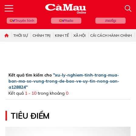
Truyền hình
Radio
ភាសាខ្មែរ
THỜI SỰ
CHÍNH TRỊ
KINH TẾ
XÃ HỘI
CẢI CÁCH HÀNH CHÍNH
Kết quả tìm kiếm cho
"xu-ly-nghiem-tinh-trang-mua-
ban-ma-so-vung-trong-de-bao-ve-uy-tin-nong-san-
a128824"
Kết quả
1 - 10
trong khoảng
0
TIÊU ĐIỂM