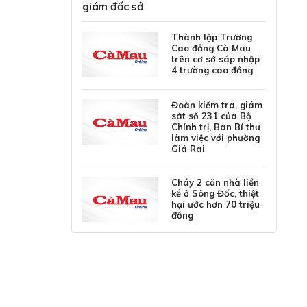
giám đốc sở
Thành lập Trường
Cao đẳng Cà Mau
trên cơ sở sáp nhập
4 trường cao đẳng
Đoàn kiểm tra, giám
sát số 231 của Bộ
Chính trị, Ban Bí thư
làm việc với phường
Giá Rai
Cháy 2 căn nhà liền
kề ở Sông Đốc, thiệt
hại ước hơn 70 triệu
đồng