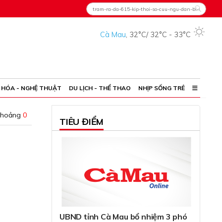
Cà Mau
,
32°C
/
32°C
-
33°C
 HÓA - NGHỆ THUẬT
DU LỊCH - THỂ THAO
NHỊP SỐNG TRẺ
khoảng
0
TIÊU ĐIỂM
UBND tỉnh Cà Mau bổ nhiệm 3 phó