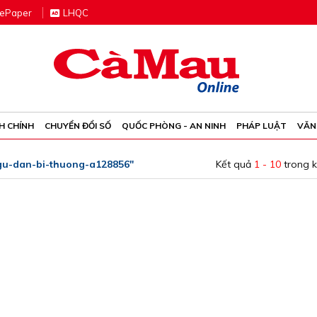
e
P
aper
LHQC
H CHÍNH
CHUYỂN ĐỔI SỐ
QUỐC PHÒNG - AN NINH
PHÁP LUẬT
VĂN
ngu-dan-bi-thuong-a128856"
Kết quả
1 - 10
trong 