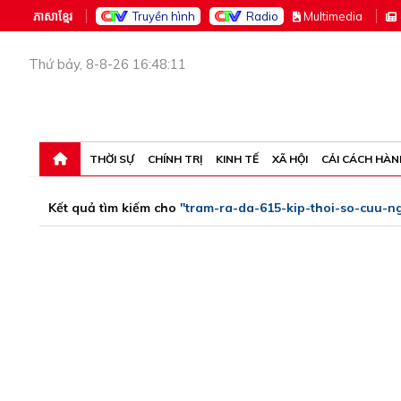
ភាសាខ្មែរ
Truyền hình
Radio
M
ultimedia
Thứ bảy, 8-8-26 16:48:11
THỜI SỰ
CHÍNH TRỊ
KINH TẾ
XÃ HỘI
CẢI CÁCH HÀN
Kết quả tìm kiếm cho
"tram-ra-da-615-kip-thoi-so-cuu-