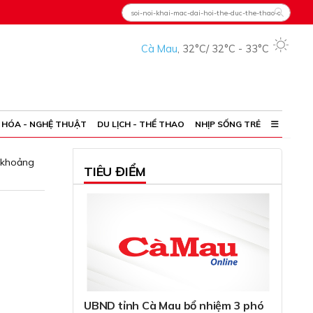
Cà Mau
,
32°C
/
32°C
-
33°C
 HÓA - NGHỆ THUẬT
DU LỊCH - THỂ THAO
NHỊP SỐNG TRẺ
 khoảng
TIÊU ĐIỂM
UBND tỉnh Cà Mau bổ nhiệm 3 phó