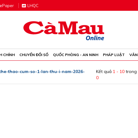
e
P
aper
LHQC
H CHÍNH
CHUYỂN ĐỔI SỐ
QUỐC PHÒNG - AN NINH
PHÁP LUẬT
VĂN
-the-thao-cum-so-1-lan-thu-i-nam-2026-
Kết quả
1 - 10
trong
0