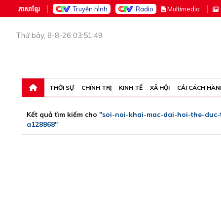
ភាសាខ្មែរ
Truyền hình
Radio
M
ultimedia
Thứ bảy, 8-8-26 03:51:49
THỜI SỰ
CHÍNH TRỊ
KINH TẾ
XÃ HỘI
CẢI CÁCH HÀN
Kết quả tìm kiếm cho
"soi-noi-khai-mac-dai-hoi-the-duc
a128868"