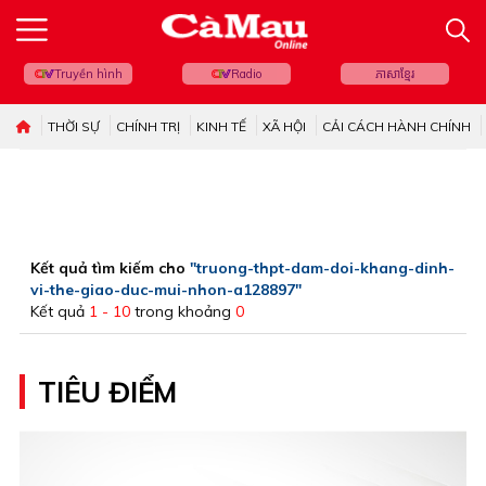
Truyền hình
Radio
ភាសាខ្មែរ
THỜI SỰ
CHÍNH TRỊ
KINH TẾ
XÃ HỘI
CẢI CÁCH HÀNH CHÍNH
Kết quả tìm kiếm cho
"truong-thpt-dam-doi-khang-dinh-
vi-the-giao-duc-mui-nhon-a128897"
Kết quả
1 - 10
trong khoảng
0
TIÊU ĐIỂM