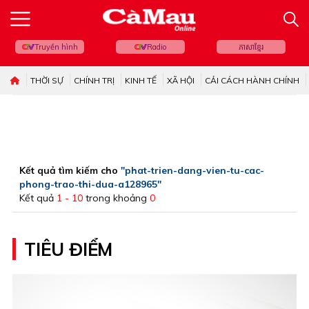
Truyền hình
Radio
ភាសាខ្មែរ
THỜI SỰ
CHÍNH TRỊ
KINH TẾ
XÃ HỘI
CẢI CÁCH HÀNH CHÍNH
Kết quả tìm kiếm cho
"phat-trien-dang-vien-tu-cac-
phong-trao-thi-dua-a128965"
Kết quả
1 - 10
trong khoảng
0
TIÊU ĐIỂM