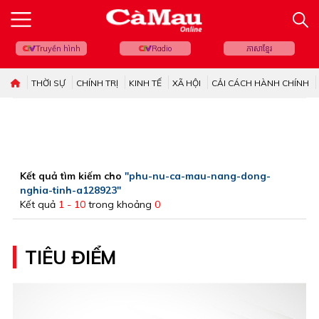
Truyền hình
Radio
ភាសាខ្មែរ
THỜI SỰ
CHÍNH TRỊ
KINH TẾ
XÃ HỘI
CẢI CÁCH HÀNH CHÍNH
Kết quả tìm kiếm cho
"phu-nu-ca-mau-nang-dong-
nghia-tinh-a128923"
Kết quả
1 - 10
trong khoảng
0
TIÊU ĐIỂM