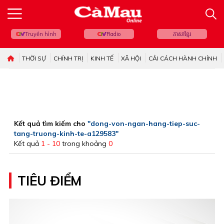
Truyền hình
Radio
ភាសាខ្មែរ
THỜI SỰ
CHÍNH TRỊ
KINH TẾ
XÃ HỘI
CẢI CÁCH HÀNH CHÍNH
Kết quả tìm kiếm cho
"dong-von-ngan-hang-tiep-suc-
tang-truong-kinh-te-a129583"
Kết quả
1 - 10
trong khoảng
0
TIÊU ĐIỂM