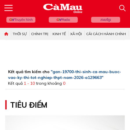
Truyền hình
Radio
ភាសាខ្មែរ
THỜI SỰ
CHÍNH TRỊ
KINH TẾ
XÃ HỘI
CẢI CÁCH HÀNH CHÍNH
Kết quả tìm kiếm cho
"gan-19700-thi-sinh-ca-mau-buoc-
vao-ky-thi-tot-nghiep-thpt-nam-2026-a129663"
Kết quả
1 - 10
trong khoảng
0
TIÊU ĐIỂM