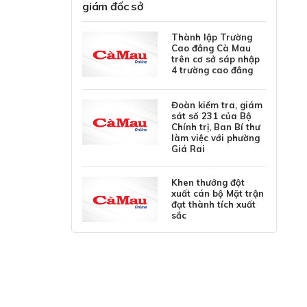
giám đốc sở
Thành lập Trường
Cao đẳng Cà Mau
trên cơ sở sáp nhập
4 trường cao đẳng
Đoàn kiểm tra, giám
sát số 231 của Bộ
Chính trị, Ban Bí thư
làm việc với phường
Giá Rai
Khen thưởng đột
xuất cán bộ Mặt trận
đạt thành tích xuất
sắc