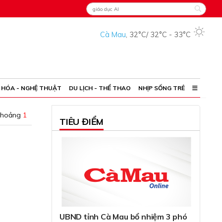
Cà Mau
,
32°C
/
32°C
-
33°C
 HÓA - NGHỆ THUẬT
DU LỊCH - THỂ THAO
NHỊP SỐNG TRẺ
khoảng
1
TIÊU ĐIỂM
UBND tỉnh Cà Mau bổ nhiệm 3 phó