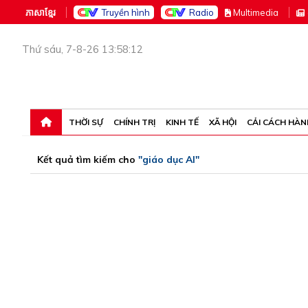
ភាសាខ្មែរ
Truyền hình
Radio
M
ultimedia
Thứ sáu, 7-8-26 13:58:12
THỜI SỰ
CHÍNH TRỊ
KINH TẾ
XÃ HỘI
CẢI CÁCH HÀN
Kết quả tìm kiếm cho
"giáo dục AI"