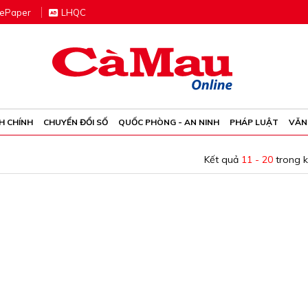
e
P
aper
LHQC
H CHÍNH
CHUYỂN ĐỔI SỐ
QUỐC PHÒNG - AN NINH
PHÁP LUẬT
VĂN
Kết quả
11 - 20
trong 