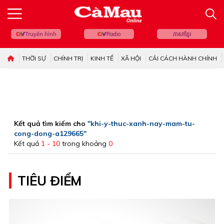
Truyền hình
Radio
ភាសាខ្មែរ
THỜI SỰ
CHÍNH TRỊ
KINH TẾ
XÃ HỘI
CẢI CÁCH HÀNH CHÍNH
Kết quả tìm kiếm cho
"khi-y-thuc-xanh-nay-mam-tu-
cong-dong-a129665"
Kết quả
1 - 10
trong khoảng
0
TIÊU ĐIỂM