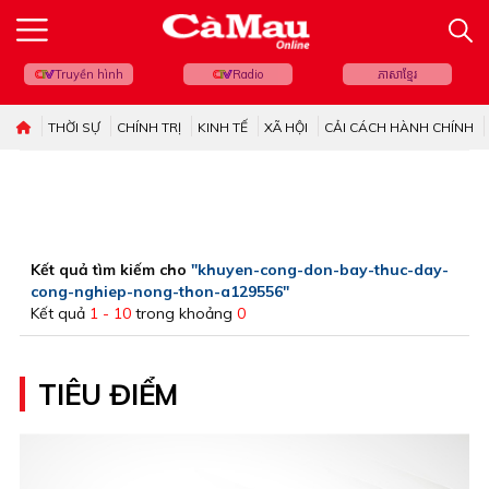
Truyền hình
Radio
ភាសាខ្មែរ
THỜI SỰ
CHÍNH TRỊ
KINH TẾ
XÃ HỘI
CẢI CÁCH HÀNH CHÍNH
Kết quả tìm kiếm cho
"khuyen-cong-don-bay-thuc-day-
cong-nghiep-nong-thon-a129556"
Kết quả
1 - 10
trong khoảng
0
TIÊU ĐIỂM