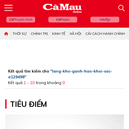
Truyền hình
Radio
ភាសាខ្មែរ
THỜI SỰ
CHÍNH TRỊ
KINH TẾ
XÃ HỘI
CẢI CÁCH HÀNH CHÍNH
Kết quả tìm kiếm cho
"lang-kho-ganh-hao-khoi-sac-
a129498"
Kết quả
1 - 10
trong khoảng
0
TIÊU ĐIỂM