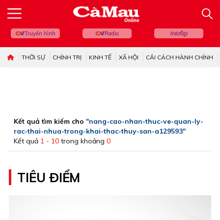
Truyền hình
Radio
ភាសាខ្មែរ
THỜI SỰ
CHÍNH TRỊ
KINH TẾ
XÃ HỘI
CẢI CÁCH HÀNH CHÍNH
Kết quả tìm kiếm cho
"nang-cao-nhan-thuc-ve-quan-ly-
rac-thai-nhua-trong-khai-thac-thuy-san-a129593"
Kết quả
1 - 10
trong khoảng
0
TIÊU ĐIỂM