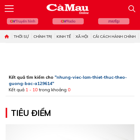
Truyền hình
Radio
ភាសាខ្មែរ
THỜI SỰ
CHÍNH TRỊ
KINH TẾ
XÃ HỘI
CẢI CÁCH HÀNH CHÍNH
Kết quả tìm kiếm cho
"nhung-viec-lam-thiet-thuc-theo-
guong-bac-a129614"
Kết quả
1 - 10
trong khoảng
0
TIÊU ĐIỂM