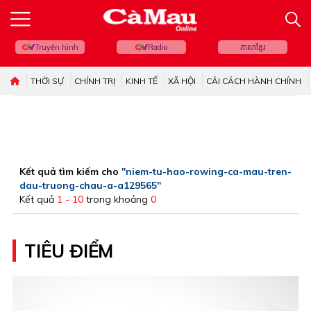
Truyền hình
Radio
ភាសាខ្មែរ
THỜI SỰ
CHÍNH TRỊ
KINH TẾ
XÃ HỘI
CẢI CÁCH HÀNH CHÍNH
Kết quả tìm kiếm cho
"niem-tu-hao-rowing-ca-mau-tren-
dau-truong-chau-a-a129565"
Kết quả
1 - 10
trong khoảng
0
TIÊU ĐIỂM