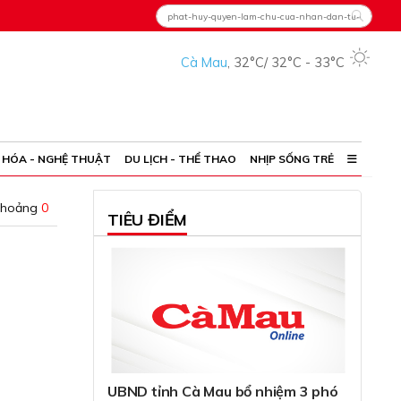
Cà Mau
,
32°C
/
32°C
-
33°C
 HÓA - NGHỆ THUẬT
DU LỊCH - THỂ THAO
NHỊP SỐNG TRẺ
khoảng
0
TIÊU ĐIỂM
UBND tỉnh Cà Mau bổ nhiệm 3 phó