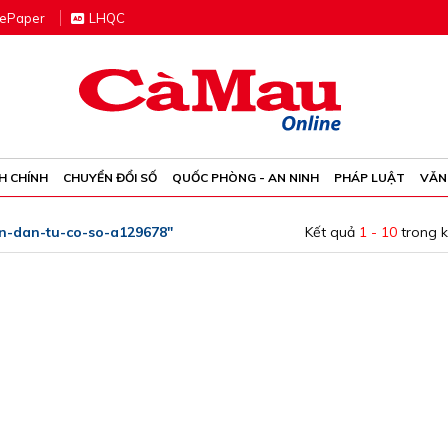
e
P
aper
LHQC
H CHÍNH
CHUYỂN ĐỔI SỐ
QUỐC PHÒNG - AN NINH
PHÁP LUẬT
VĂN
n-dan-tu-co-so-a129678"
Kết quả
1 - 10
trong 