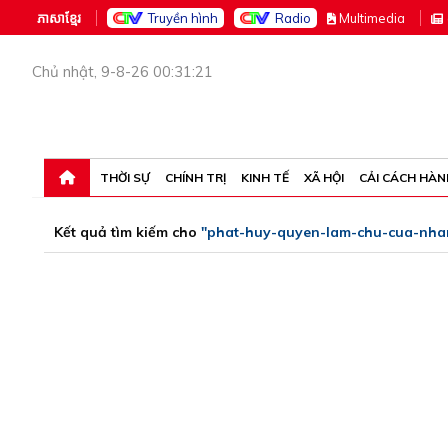
ភាសាខ្មែរ
Truyền hình
Radio
M
ultimedia
Chủ nhật, 9-8-26 00:31:21
THỜI SỰ
CHÍNH TRỊ
KINH TẾ
XÃ HỘI
CẢI CÁCH HÀN
Kết quả tìm kiếm cho
"phat-huy-quyen-lam-chu-cua-nha