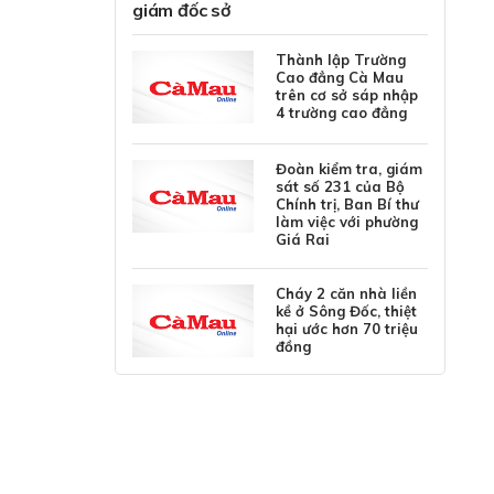
giám đốc sở
Thành lập Trường
Cao đẳng Cà Mau
trên cơ sở sáp nhập
4 trường cao đẳng
Đoàn kiểm tra, giám
sát số 231 của Bộ
Chính trị, Ban Bí thư
làm việc với phường
Giá Rai
Cháy 2 căn nhà liền
kề ở Sông Đốc, thiệt
hại ước hơn 70 triệu
đồng