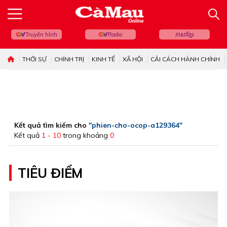
Truyền hình
Radio
ភាសាខ្មែរ
THỜI SỰ
CHÍNH TRỊ
KINH TẾ
XÃ HỘI
CẢI CÁCH HÀNH CHÍNH
Kết quả tìm kiếm cho
"phien-cho-ocop-a129364"
Kết quả
1 - 10
trong khoảng
0
TIÊU ĐIỂM