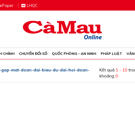
e
P
aper
LHQC
H CHÍNH
CHUYỂN ĐỔI SỐ
QUỐC PHÒNG - AN NINH
PHÁP LUẬT
VĂN
y-gap-mat-doan-dai-bieu-du-dai-hoi-doan-
Kết quả
1 - 10
tro
khoảng
0