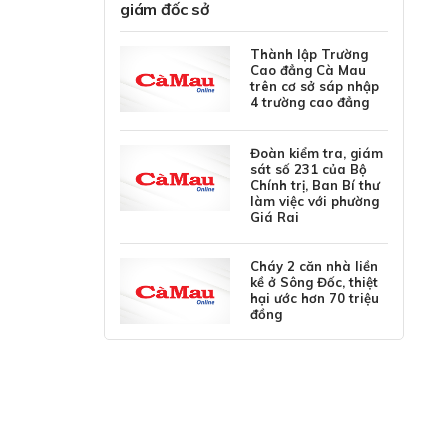
giám đốc sở
Thành lập Trường
Cao đẳng Cà Mau
trên cơ sở sáp nhập
4 trường cao đẳng
Đoàn kiểm tra, giám
sát số 231 của Bộ
Chính trị, Ban Bí thư
làm việc với phường
Giá Rai
Cháy 2 căn nhà liền
kề ở Sông Đốc, thiệt
hại ước hơn 70 triệu
đồng