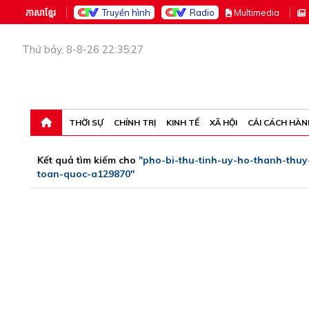
ភាសាខ្មែរ
Truyền hình
Radio
M
ultimedia
Thứ bảy, 8-8-26 22:35:27
THỜI SỰ
CHÍNH TRỊ
KINH TẾ
XÃ HỘI
CẢI CÁCH HÀN
Kết quả tìm kiếm cho
"pho-bi-thu-tinh-uy-ho-thanh-thu
toan-quoc-a129870"