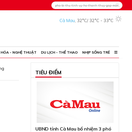
Cà Mau
,
32°C
/
32°C
-
33°C
 HÓA - NGHỆ THUẬT
DU LỊCH - THỂ THAO
NHỊP SỐNG TRẺ
ng
TIÊU ĐIỂM
UBND tỉnh Cà Mau bổ nhiệm 3 phó