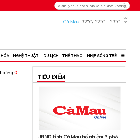
Cà Mau
,
32°C
/
32°C
-
33°C
 HÓA - NGHỆ THUẬT
DU LỊCH - THỂ THAO
NHỊP SỐNG TRẺ
khoảng
0
TIÊU ĐIỂM
UBND tỉnh Cà Mau bổ nhiệm 3 phó