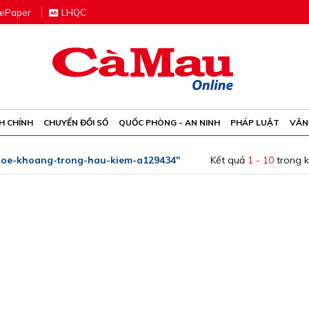
e
P
aper
LHQC
H CHÍNH
CHUYỂN ĐỔI SỐ
QUỐC PHÒNG - AN NINH
PHÁP LUẬT
VĂN
hoe-khoang-trong-hau-kiem-a129434"
Kết quả
1 - 10
trong 