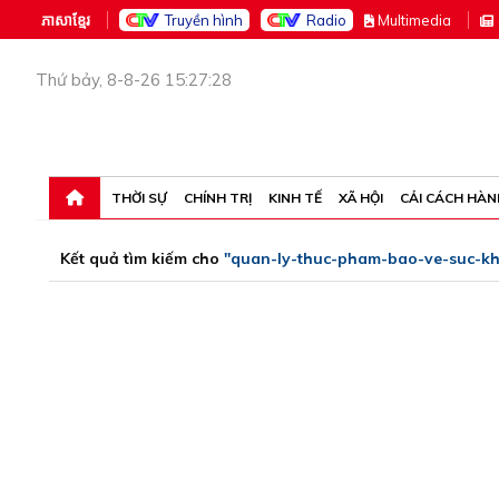
ភាសាខ្មែរ
Truyền hình
Radio
M
ultimedia
Thứ bảy, 8-8-26 15:27:28
THỜI SỰ
CHÍNH TRỊ
KINH TẾ
XÃ HỘI
CẢI CÁCH HÀN
Kết quả tìm kiếm cho
"quan-ly-thuc-pham-bao-ve-suc-k