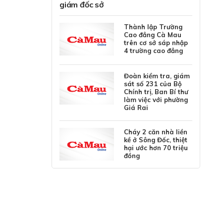
giám đốc sở
Thành lập Trường
Cao đẳng Cà Mau
trên cơ sở sáp nhập
4 trường cao đẳng
Đoàn kiểm tra, giám
sát số 231 của Bộ
Chính trị, Ban Bí thư
làm việc với phường
Giá Rai
Cháy 2 căn nhà liền
kề ở Sông Đốc, thiệt
hại ước hơn 70 triệu
đồng