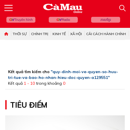
Truyền hình
Radio
ភាសាខ្មែរ
THỜI SỰ
CHÍNH TRỊ
KINH TẾ
XÃ HỘI
CẢI CÁCH HÀNH CHÍNH
Kết quả tìm kiếm cho
"quy-dinh-moi-ve-quyen-so-huu-
tri-tue-va-bao-ho-nhan-hieu-doc-quyen-a129551"
Kết quả
1 - 10
trong khoảng
0
TIÊU ĐIỂM