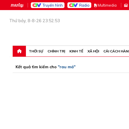
ភាសាខ្មែរ
Truyền hình
Radio
M
ultimedia
Thứ bảy, 8-8-26 23:52:53
THỜI SỰ
CHÍNH TRỊ
KINH TẾ
XÃ HỘI
CẢI CÁCH HÀN
Kết quả tìm kiếm cho
"rau má"