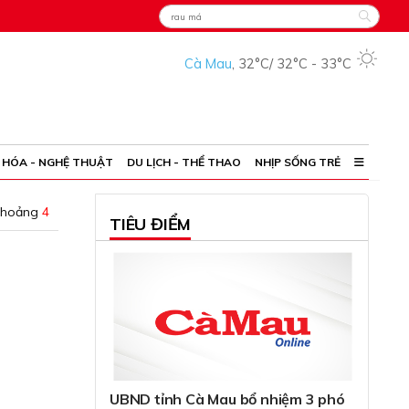
Cà Mau
,
32°C
/
32°C
-
33°C
 HÓA - NGHỆ THUẬT
DU LỊCH - THỂ THAO
NHỊP SỐNG TRẺ
khoảng
4
TIÊU ĐIỂM
UBND tỉnh Cà Mau bổ nhiệm 3 phó