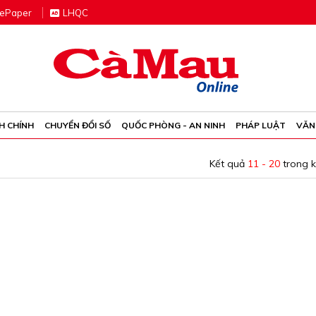
e
P
aper
LHQC
H CHÍNH
CHUYỂN ĐỔI SỐ
QUỐC PHÒNG - AN NINH
PHÁP LUẬT
VĂN
Kết quả
11 - 20
trong 