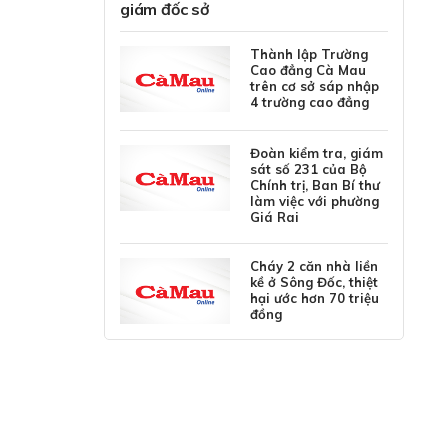
giám đốc sở
Thành lập Trường
Cao đẳng Cà Mau
trên cơ sở sáp nhập
4 trường cao đẳng
Đoàn kiểm tra, giám
sát số 231 của Bộ
Chính trị, Ban Bí thư
làm việc với phường
Giá Rai
Cháy 2 căn nhà liền
kề ở Sông Đốc, thiệt
hại ước hơn 70 triệu
đồng