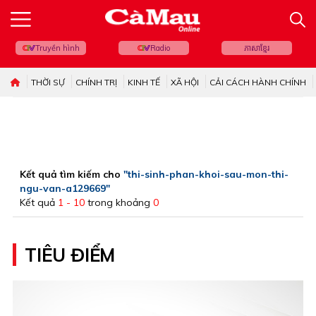
Truyền hình
Radio
ភាសាខ្មែរ
THỜI SỰ
CHÍNH TRỊ
KINH TẾ
XÃ HỘI
CẢI CÁCH HÀNH CHÍNH
Kết quả tìm kiếm cho
"thi-sinh-phan-khoi-sau-mon-thi-
ngu-van-a129669"
Kết quả
1 - 10
trong khoảng
0
TIÊU ĐIỂM