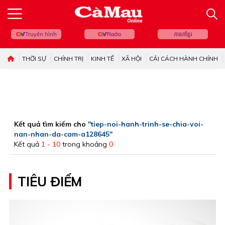
Truyền hình
Radio
ភាសាខ្មែរ
THỜI SỰ
CHÍNH TRỊ
KINH TẾ
XÃ HỘI
CẢI CÁCH HÀNH CHÍNH
Kết quả tìm kiếm cho
"tiep-noi-hanh-trinh-se-chia-voi-
nan-nhan-da-cam-a128645"
Kết quả
1 - 10
trong khoảng
0
TIÊU ĐIỂM