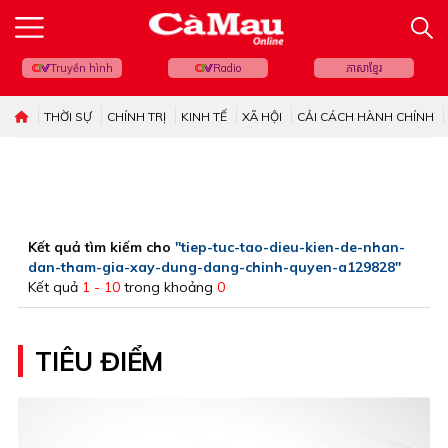
Truyền hình
Radio
ភាសាខ្មែរ
THỜI SỰ
CHÍNH TRỊ
KINH TẾ
XÃ HỘI
CẢI CÁCH HÀNH CHÍNH
Kết quả tìm kiếm cho
"tiep-tuc-tao-dieu-kien-de-nhan-
dan-tham-gia-xay-dung-dang-chinh-quyen-a129828"
Kết quả
1 - 10
trong khoảng
0
TIÊU ĐIỂM