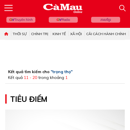
Truyền hình
Radio
ភាសាខ្មែរ
THỜI SỰ
CHÍNH TRỊ
KINH TẾ
XÃ HỘI
CẢI CÁCH HÀNH CHÍNH
Kết quả tìm kiếm cho
"trọng thọ"
Kết quả
11 - 20
trong khoảng
1
TIÊU ĐIỂM