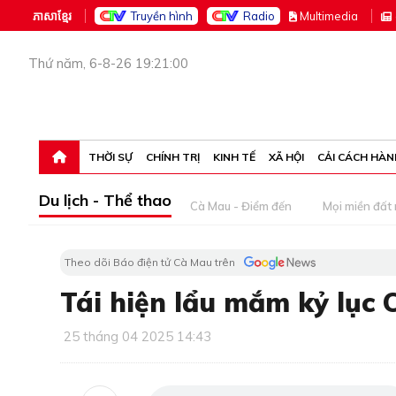
ភាសាខ្មែរ
Truyền hình
Radio
M
ultimedia
Thứ năm, 6-8-26 19:21:00
THỜI SỰ
CHÍNH TRỊ
KINH TẾ
XÃ HỘI
CẢI CÁCH HÀN
Du lịch - Thể thao
Cà Mau - Điểm đến
Mọi miền đất
Theo dõi Báo điện tử Cà Mau trên
Tái hiện lẩu mắm kỷ lục 
25 tháng 04 2025 14:43