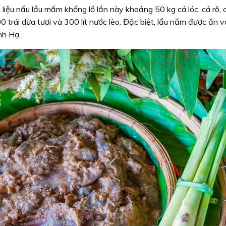
iệu nấu lẩu mắm khổng lồ lần này khoảng 50 kg cá lóc, cá rô, 
 trái dừa tươi và 300 lít nước lèo. Đặc biệt, lẩu nắm được ăn v
nh Hạ.