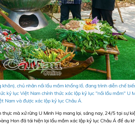
hăn), chủ nhân nồi lẩu mắm khổng lồ, đang trình diễn chế biế
c kỷ lục Việt Nam chính thức xác lập kỷ lục "nồi lẩu mắm" U M
ệt Nam và được xác lập kỷ lục Châu Á.
m thực mà xứ rừng U Minh Hạ mang lại, sáng nay, 24/5 tại sự ki
ng Hon đã tái hiện lại lẩu mắm xác lập kỷ lục Châu Á để du k