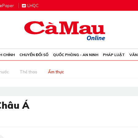
e
P
aper
LHQC
H CHÍNH
CHUYỂN ĐỔI SỐ
QUỐC PHÒNG - AN NINH
PHÁP LUẬT
VĂN
 nước
Thể thao
Ẩm thực
Châu Á