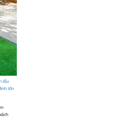
n lẩu
inh lớn
ện
hách