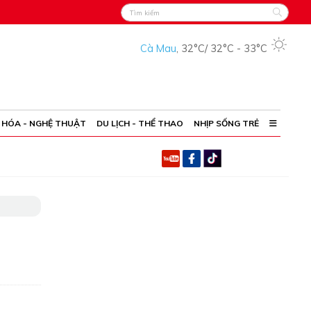
Cà Mau
,
32°C
/
32°C
-
33°C
 HÓA - NGHỆ THUẬT
DU LỊCH - THỂ THAO
NHỊP SỐNG TRẺ