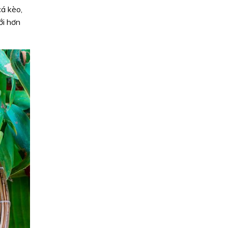
cá kèo,
ới hơn