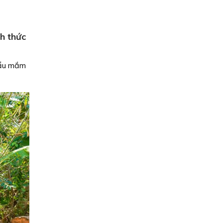
h thức
lẩu mắm