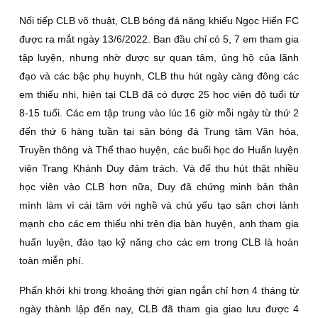
Nối tiếp CLB võ thuật, CLB bóng đá năng khiếu Ngọc Hiển FC
được ra mắt ngày 13/6/2022. Ban đầu chỉ có 5, 7 em tham gia
tập luyện, nhưng nhờ được sự quan tâm, ủng hộ của lãnh
đạo và các bậc phụ huynh, CLB thu hút ngày càng đông các
em thiếu nhi, hiện tại CLB đã có được 25 học viên độ tuổi từ
8-15 tuổi. Các em tập trung vào lúc 16 giờ mỗi ngày từ thứ 2
đến thứ 6 hàng tuần tại sân bóng đá Trung tâm Văn hóa,
Truyền thông và Thể thao huyện, các buổi học do Huấn luyện
viên Trang Khánh Duy đảm trách. Và để thu hút thật nhiều
học viên vào CLB hơn nữa, Duy đã chứng minh bản thân
mình làm vì cái tâm với nghề và chủ yếu tạo sân chơi lành
mạnh cho các em thiếu nhi trên địa bàn huyện, anh tham gia
huấn luyện, đào tạo kỹ năng cho các em trong CLB là hoàn
toàn miễn phí.
Phấn khởi khi trong khoảng thời gian ngắn chỉ hơn 4 tháng từ
ngày thành lập đến nay, CLB đã tham gia giao lưu được 4