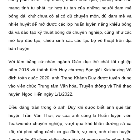
mang tính tự phát, tự hợp tự tan của những người đam mê
bóng đá, chứ chưa có ai có đủ chuyên môn, đủ đam mê và
nhiệt huyết để mở được các lớp huấn luyện năng khiếu bóng
đá và đào tạo kỹ thuật bóng đá chuyên nghiệp, cũng như các
mở lớp đào tạo, chiêu sinh các câu lạc bộ võ thuật trên địa
bàn huyện.
Với tấm bằng cử nhân ngành Giáo dục thể chất tốt nghiệp
năm 2018 và thành tích Huy chương Bạc giải Kickboxing Vô
địch toàn quốc 2020, anh Trang Khánh Duy được tuyển dụng
vào viên chức Trung tâm Văn hóa, Truyền thông và Thể thao
huyện Ngọc Hiển ngày 1/1/2022.
Điều đáng trân trọng ở anh Duy khi được biết anh quê tận
huyện Trần Văn Thời, vợ của anh cũng là Huấn luyện viên
Teakwondo chuyên nghiệp; vượt qua khó khăn đường sá xa
xôi, rồi phải sống cảnh xa gia đình, vợ con, anh chọn huyện
Ngọc Hiển để dừng chân công tác với mong muốn cống hiến