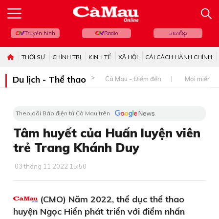
Truyền hình
Radio
ភាសាខ្មែរ
THỜI SỰ
CHÍNH TRỊ
KINH TẾ
XÃ HỘI
CẢI CÁCH HÀNH CHÍNH
Du lịch - Thể thao
Cà Mau - Điểm đến
Mọi miền đ
Theo dõi Báo điện tử Cà Mau trên
Tâm huyết của Huấn luyện viên
trẻ Trang Khánh Duy
03 tháng 11 2022 15:50
(CMO) Năm 2022, thể dục thể thao
huyện Ngọc Hiển phát triển với điểm nhấn