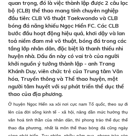
quan trọng, đó là việc thành lập được 2 câu lạc
bộ (CLB) thể thao mang tính chuyên nghiệp
đầu tiên: CLB Võ thuật Taekwondo và CLB
bóng đá năng khiếu Ngọc Hiển FC. Các CLB
bước đầu hoạt động hiệu quả, khơi dậy và lan
toả niềm đam mê võ thuật, bóng đá trong các
tầng lớp nhân dân, đặc biệt là thanh thiếu nhi
huyện nhà. Dấu ấn này có vai trò của người
khởi nguồn ý tưởng thành lập - anh Trang
Khánh Duy, viên chức trẻ của Trung tâm Văn
hóa, Truyền thông và Thể thao huyện, một
người tâm huyết với sự phát triển thể dục thể
thao của địa phương.
Ở huyện Ngọc Hiển xa xôi nơi cực nam Tổ quốc, theo sự đi
lên của đời sống kinh tế - xã hội, nâng dần mức hưởng thụ
văn hoá tinh thần của nhân dân, thì phong trào thể dục thể
thao địa phương, nhất là môn thể thao bóng đá cũng ngày
càng phát triển. Tuy nhiên, nhiều năm qua, phong trào còn