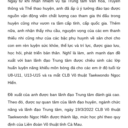
Ngay từ khi nhận nhiệm vụ tại Trung tâm Văn hóa, Truyền
thông và Thể thao huyện, anh đã ấp ủ ý tưởng đào tạo được
nguồn vận động viên chất lượng cao tham gia thi đấu trong
huyện cũng như vươn ra tầm cấp tỉnh, cấp quốc gia. Thêm
nữa, anh nhận thấy nhu cầu, nguyện vọng của các em thanh
thiếu nhi cũng như của các bậc phụ huynh về sân chơi cho
con em rèn luyện sức khỏe, thể lực và trí lực, được giao lưu,
học hỏi, phát triển bản thân. Nghĩ là làm, anh mạnh dạn đề
xuất với ban lãnh đạo Trung tâm được chiêu sinh các lớp
huấn luyện năng khiếu môn bóng đá cho các em ở độ tuổi từ
U8-U11, U13-U15 và ra mắt CLB Võ thuật Taekwondo Ngọc
Hiển.
Đề xuất của anh được ban lãnh đạo Trung tâm đánh giá cao.
Theo đó, được sự quan tâm của lãnh đạo huyện, ngành chức
năng và lãnh đạo Trung tâm, ngày 19/3/2022 CLB Võ thuật
Taekwondo Ngọc Hiển được thành lập, mức học phí theo quy
định của Liên đoàn Võ thuật tỉnh Cà Mau.