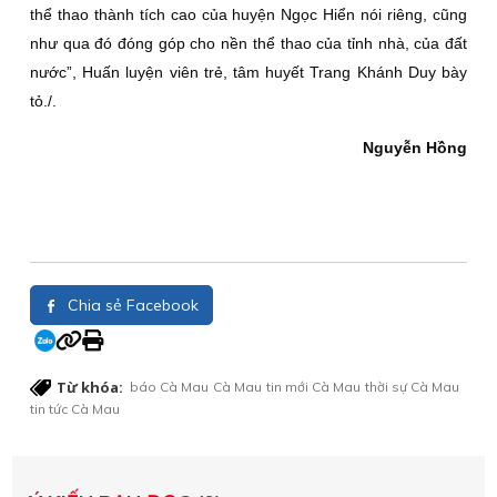
thể thao thành tích cao của huyện Ngọc Hiển nói riêng, cũng
như qua đó đóng góp cho nền thể thao của tỉnh nhà, của đất
nước”, Huấn luyện viên trẻ, tâm huyết Trang Khánh Duy bày
tỏ./.
Nguyễn Hồng
Chia sẻ Facebook
Từ khóa:
báo Cà Mau
Cà Mau
tin mới Cà Mau
thời sự Cà Mau
tin tức Cà Mau