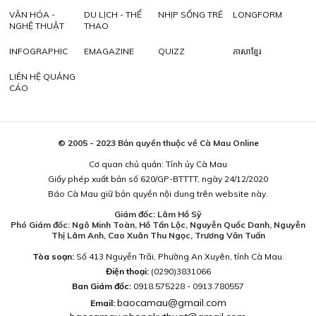
VĂN HÓA -
DU LỊCH - THỂ
NHỊP SỐNG TRẺ
LONGFORM
NGHỆ THUẬT
THAO
INFOGRAPHIC
EMAGAZINE
QUIZZ
ភាសាខ្មែរ
LIÊN HỆ QUẢNG
CÁO
© 2005 - 2023 Bản quyền thuộc về Cà Mau Online
Cơ quan chủ quản: Tỉnh ủy Cà Mau
Giấy phép xuất bản số 620/GP-BTTTT, ngày 24/12/2020
Báo Cà Mau giữ bản quyền nội dung trên website này.
Giám đốc: Lâm Hồ Sỹ
Phó Giám đốc: Ngô Minh Toàn, Hồ Tấn Lộc, Nguyễn Quốc Danh, Nguyễn
Thị Lâm Anh, Cao Xuân Thu Ngọc, Trương Văn Tuấn
Tòa soạn:
Số 413 Nguyễn Trãi, Phường An Xuyên, tỉnh Cà Mau.
Điện thoại:
(0290)3831066
Ban Giám đốc:
0918.575228 - 0913.780557
baocamau@gmail.com
Email: