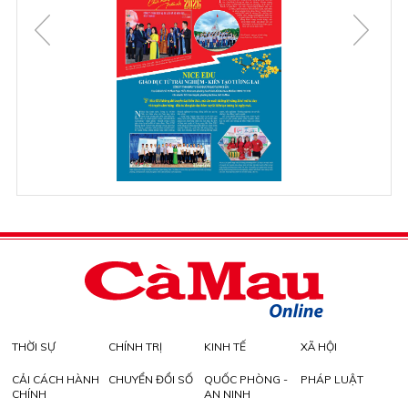
THỜI SỰ
CHÍNH TRỊ
KINH TẾ
XÃ HỘI
CẢI CÁCH HÀNH
CHUYỂN ĐỔI SỐ
QUỐC PHÒNG -
PHÁP LUẬT
CHÍNH
AN NINH