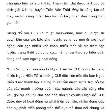
trận giao hữu và 2 giải đấu. Thành tích đạt được là 1 cúp vô
địch giải U11 tại huyện Trần Văn Thời. Đây là động lực để
thầy và trò cùng nhau tiếp tục nỗ lực, phấn đấu trong thời
gian tới.
Riêng đối với CLB Võ thuật Taekwondo, mặc dù được sự
quan tâm của các bậc phụ huynh, song, do mới đi vào hoạt
động, còn gặp nhiều khó khăn, thiếu thốn về địa điểm tập
luyện, trang thiết bị, dụng cụ… nên chưa thực sự hiệu quả,
đang phải tạm ngưng hoạt động.
“CLB Võ thuật Taekwondo Ngọc Hiển và CLB bóng đá năng
khiếu Ngọc Hiển FC là những CLB đầu tiên trên địa bàn Ngọc
Hiển được thành lập. Chúng tôi rất cần được sự tài trợ, hỗ trợ
của các mạnh thường quân, các ngành, các cấp cũng như
kêu gọi sự đầu tư của các nhà đầu tư có điều kiện để CLB
được duy trì hoạt động và phát triển bền lâu, nhằm đóng góp
cho sự phát triển phong trào thể dục thể thao nói chung và