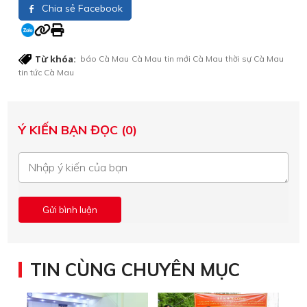
Chia sẻ Facebook
Từ khóa:
báo Cà Mau
Cà Mau
tin mới Cà Mau
thời sự Cà Mau
tin tức Cà Mau
Ý KIẾN BẠN ĐỌC (0)
TIN CÙNG CHUYÊN MỤC