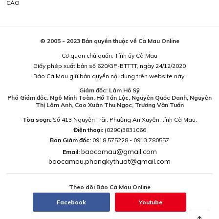
CÁO
© 2005 - 2023 Bản quyền thuộc về Cà Mau Online
Cơ quan chủ quản: Tỉnh ủy Cà Mau
Giấy phép xuất bản số 620/GP-BTTTT, ngày 24/12/2020
Báo Cà Mau giữ bản quyền nội dung trên website này.
Giám đốc: Lâm Hồ Sỹ
Phó Giám đốc: Ngô Minh Toàn, Hồ Tấn Lộc, Nguyễn Quốc Danh, Nguyễn
Thị Lâm Anh, Cao Xuân Thu Ngọc, Trương Văn Tuấn
Tòa soạn:
Số 413 Nguyễn Trãi, Phường An Xuyên, tỉnh Cà Mau.
Điện thoại:
(0290)3831066
Ban Giám đốc:
0918.575228 - 0913.780557
baocamau@gmail.com
Email:
baocamau.phongkythuat@gmail.com
Theo dõi Báo Cà Mau Online
Facebook
Youtube