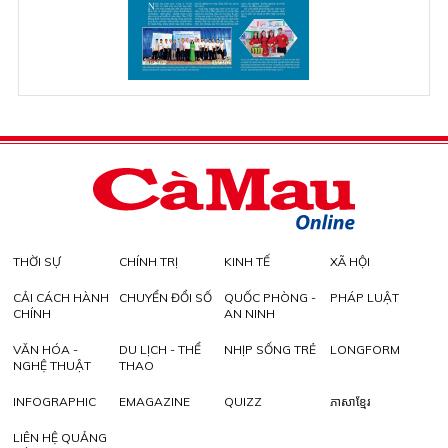
THỜI SỰ
CHÍNH TRỊ
KINH TẾ
XÃ HỘI
CẢI CÁCH HÀNH
CHUYỂN ĐỔI SỐ
QUỐC PHÒNG -
PHÁP LUẬT
CHÍNH
AN NINH
VĂN HÓA -
DU LỊCH - THỂ
NHỊP SỐNG TRẺ
LONGFORM
NGHỆ THUẬT
THAO
INFOGRAPHIC
EMAGAZINE
QUIZZ
ភាសាខ្មែរ
LIÊN HỆ QUẢNG