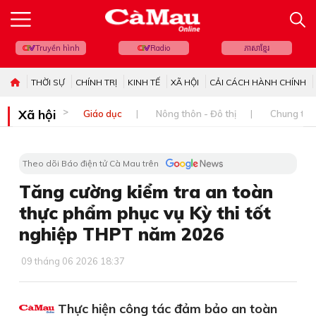
Truyền hình
Radio
ភាសាខ្មែរ
THỜI SỰ
CHÍNH TRỊ
KINH TẾ
XÃ HỘI
CẢI CÁCH HÀNH CHÍNH
Xã hội
Giáo dục
Nông thôn - Đô thị
Chung tay 
Theo dõi Báo điện tử Cà Mau trên
Tăng cường kiểm tra an toàn
thực phẩm phục vụ Kỳ thi tốt
nghiệp THPT năm 2026
09 tháng 06 2026 18:37
Thực hiện công tác đảm bảo an toàn