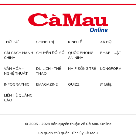
THỜI SỰ
CHÍNH TRỊ
KINH TẾ
XÃ HỘI
CẢI CÁCH HÀNH
CHUYỂN ĐỔI SỐ
QUỐC PHÒNG -
PHÁP LUẬT
CHÍNH
AN NINH
VĂN HÓA -
DU LỊCH - THỂ
NHỊP SỐNG TRẺ
LONGFORM
NGHỆ THUẬT
THAO
INFOGRAPHIC
EMAGAZINE
QUIZZ
ភាសាខ្មែរ
LIÊN HỆ QUẢNG
CÁO
© 2005 - 2023 Bản quyền thuộc về Cà Mau Online
Cơ quan chủ quản: Tỉnh ủy Cà Mau