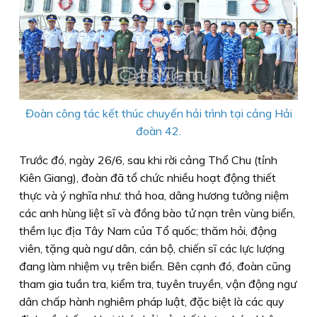
Đoàn công tác kết thúc chuyến hải trình tại cảng Hải
đoàn 42.
Trước đó, ngày 26/6, sau khi rời cảng Thổ Chu (tỉnh
Kiên Giang), đoàn đã tổ chức nhiều hoạt động thiết
thực và ý nghĩa như: thả hoa, dâng hương tưởng niệm
các anh hùng liệt sĩ và đồng bào tử nạn trên vùng biển,
thềm lục địa Tây Nam của Tổ quốc; thăm hỏi, động
viên, tặng quà ngư dân, cán bộ, chiến sĩ các lực lượng
đang làm nhiệm vụ trên biển. Bên cạnh đó, đoàn cũng
tham gia tuần tra, kiểm tra, tuyên truyền, vận động ngư
dân chấp hành nghiêm pháp luật, đặc biệt là các quy