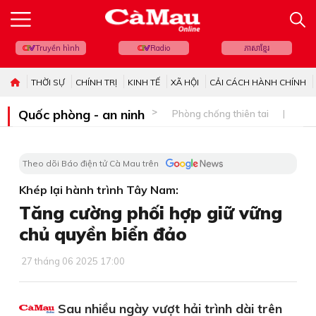
Truyền hình
Radio
ភាសាខ្មែរ
THỜI SỰ
CHÍNH TRỊ
KINH TẾ
XÃ HỘI
CẢI CÁCH HÀNH CHÍNH
Quốc phòng - an ninh
Phòng chống thiên tai
Bi
Theo dõi Báo điện tử Cà Mau trên
Khép lại hành trình Tây Nam:
Tăng cường phối hợp giữ vững
chủ quyền biển đảo
27 tháng 06 2025 17:00
Sau nhiều ngày vượt hải trình dài trên