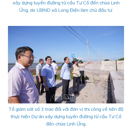
xây dựng tuyến đường từ cầu Tư Cồ đến chùa Linh
Ứng, do UBND xã Long Điền làm chủ đầu tư
.
Tổ giám sát số 3 trao đổi với đơn vị thi công về tiến độ
thực hiện Dự án xây dựng tuyến đường từ cầu Tư Cồ
đến chùa Linh Ứng.