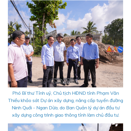
Phó Bí thư Tỉnh uỷ, Chủ tịch HĐND tỉnh Phạm Văn
Thiều
khảo sát Dự án xây dựng, nâng cấp tuyến đường
Ninh Quới - Ngan Dừa, do
Ban Quản lý dự án đầu tư
xây dựng công trình giao thông tỉnh làm chủ đầu tư.