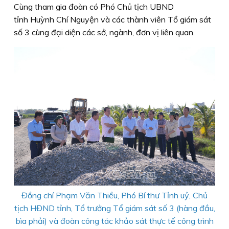
Cùng tham gia đoàn có Phó Chủ tịch UBND
tỉnh Huỳnh Chí Nguyện và các thành viên Tổ giám sát
số 3 cùng đại diện các sở, ngành, đơn vị liên quan.
Đồng chí Phạm Văn Thiều, Phó Bí thư Tỉnh uỷ, Chủ
tịch HĐND tỉnh, Tổ trưởng Tổ giám sát số 3 (hàng đầu,
bìa phải) và đoàn công tác khảo sát thực tế công trình