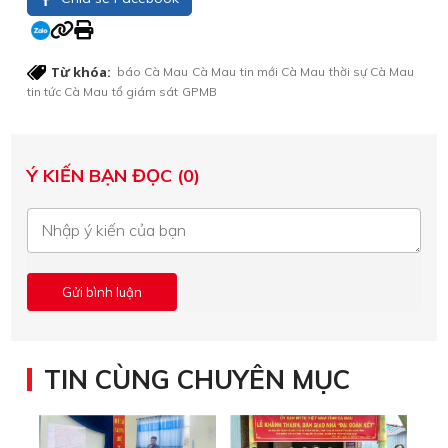
Từ khóa:
báo Cà Mau
Cà Mau
tin mới Cà Mau
thời sự Cà Mau
tin tức Cà Mau
tổ giám sát
GPMB
Ý KIẾN BẠN ĐỌC (0)
TIN CÙNG CHUYÊN MỤC