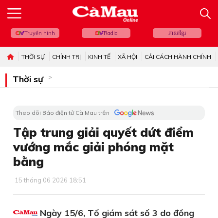
Truyền hình
Radio
ភាសាខ្មែរ
THỜI SỰ
CHÍNH TRỊ
KINH TẾ
XÃ HỘI
CẢI CÁCH HÀNH CHÍNH
Thời sự
Theo dõi Báo điện tử Cà Mau trên
Tập trung giải quyết dứt điểm
vướng mắc giải phóng mặt
bằng
15 tháng 06 2026 18:51
Ngày 15/6, Tổ giám sát số 3 do đồng