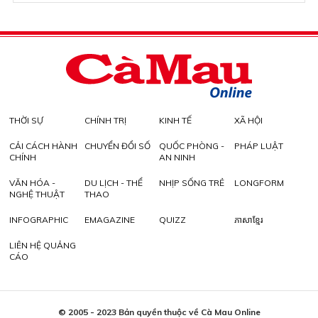
THỜI SỰ
CHÍNH TRỊ
KINH TẾ
XÃ HỘI
CẢI CÁCH HÀNH
CHUYỂN ĐỔI SỐ
QUỐC PHÒNG -
PHÁP LUẬT
CHÍNH
AN NINH
VĂN HÓA -
DU LỊCH - THỂ
NHỊP SỐNG TRẺ
LONGFORM
NGHỆ THUẬT
THAO
INFOGRAPHIC
EMAGAZINE
QUIZZ
ភាសាខ្មែរ
LIÊN HỆ QUẢNG
CÁO
© 2005 - 2023 Bản quyền thuộc về Cà Mau Online