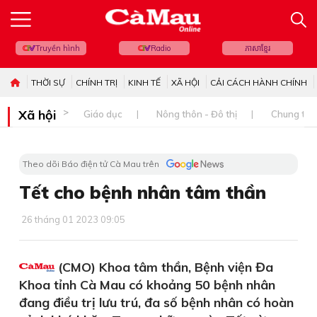
Truyền hình
Radio
ភាសាខ្មែរ
THỜI SỰ
CHÍNH TRỊ
KINH TẾ
XÃ HỘI
CẢI CÁCH HÀNH CHÍNH
Xã hội
Giáo dục
Nông thôn - Đô thị
Chung tay 
Theo dõi Báo điện tử Cà Mau trên
Tết cho bệnh nhân tâm thần
26 tháng 01 2023 09:05
(CMO) Khoa tâm thần, Bệnh viện Đa
Khoa tỉnh Cà Mau có khoảng 50 bệnh nhân
đang điều trị lưu trú, đa số bệnh nhân có hoàn