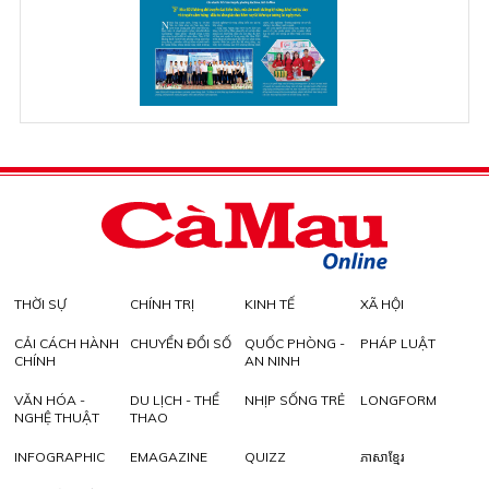
THỜI SỰ
CHÍNH TRỊ
KINH TẾ
XÃ HỘI
CẢI CÁCH HÀNH
CHUYỂN ĐỔI SỐ
QUỐC PHÒNG -
PHÁP LUẬT
CHÍNH
AN NINH
VĂN HÓA -
DU LỊCH - THỂ
NHỊP SỐNG TRẺ
LONGFORM
NGHỆ THUẬT
THAO
INFOGRAPHIC
EMAGAZINE
QUIZZ
ភាសាខ្មែរ