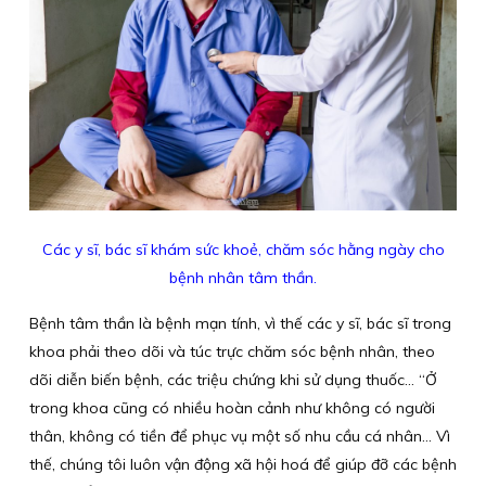
Các y sĩ, bác sĩ khám sức khoẻ, chăm sóc hằng ngày cho
bệnh nhân tâm thần.
Bệnh tâm thần là bệnh mạn tính, vì thế các y sĩ, bác sĩ trong
khoa phải theo dõi và túc trực chăm sóc bệnh nhân, theo
dõi diễn biến bệnh, các triệu chứng khi sử dụng thuốc… “Ở
trong khoa cũng có nhiều hoàn cảnh như không có người
thân, không có tiền để phục vụ một số nhu cầu cá nhân… Vì
thế, chúng tôi luôn vận động xã hội hoá để giúp đỡ các bệnh