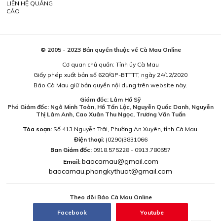
LIÊN HỆ QUẢNG
CÁO
© 2005 - 2023 Bản quyền thuộc về Cà Mau Online
Cơ quan chủ quản: Tỉnh ủy Cà Mau
Giấy phép xuất bản số 620/GP-BTTTT, ngày 24/12/2020
Báo Cà Mau giữ bản quyền nội dung trên website này.
Giám đốc: Lâm Hồ Sỹ
Phó Giám đốc: Ngô Minh Toàn, Hồ Tấn Lộc, Nguyễn Quốc Danh, Nguyễn
Thị Lâm Anh, Cao Xuân Thu Ngọc, Trương Văn Tuấn
Tòa soạn:
Số 413 Nguyễn Trãi, Phường An Xuyên, tỉnh Cà Mau.
Điện thoại:
(0290)3831066
Ban Giám đốc:
0918.575228 - 0913.780557
baocamau@gmail.com
Email:
baocamau.phongkythuat@gmail.com
Theo dõi Báo Cà Mau Online
Facebook
Youtube