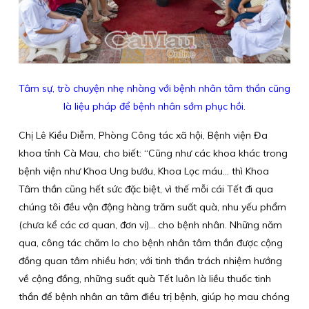
Tâm sự, trò chuyện nhẹ nhàng với bệnh nhân tâm thần cũng
là liệu pháp để bệnh nhân sớm phục hồi.
Chị Lê Kiều Diễm, Phòng Công tác xã hội, Bệnh viện Đa
khoa tỉnh Cà Mau, cho biết: “Cũng như các khoa khác trong
bệnh viện như Khoa Ung bướu, Khoa Lọc máu… thì Khoa
Tâm thần cũng hết sức đặc biệt, vì thế mỗi cái Tết đi qua
chúng tôi đều vận động hàng trăm suất quà, nhu yếu phẩm
(chưa kể các cơ quan, đơn vị)… cho bệnh nhân. Những năm
qua, công tác chăm lo cho bệnh nhân tâm thần được cộng
đồng quan tâm nhiều hơn; với tinh thần trách nhiệm hướng
về cộng đồng, những suất quà Tết luôn là liều thuốc tinh
thần để bệnh nhân an tâm điều trị bệnh, giúp họ mau chóng