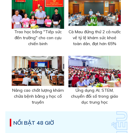
Trao học bổng "Tiếp sức
Cà Mau đứng thứ 2 cả nước
đến trường" cho con cựu
về tỷ lệ khám sức khoẻ
chiến binh
toàn dân, đạt hơn 65%
Nâng cao chất lượng khám
Ứng dụng AI, STEM,
chữa bệnh bằng y học cổ
chuyển đổi số trong giáo
truyền
dục trung học
NỔI BẬT 48 GIỜ