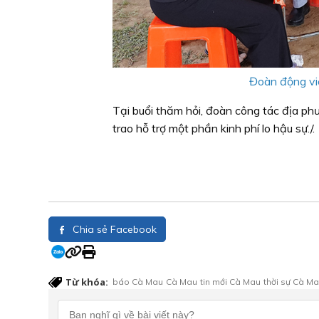
Đoàn động viê
Tại buổi thăm hỏi, đoàn công tác địa ph
trao hỗ trợ một phần kinh phí lo hậu sự./.
Chia sẻ Facebook
Từ khóa:
báo Cà Mau
Cà Mau
tin mới Cà Mau
thời sự Cà M