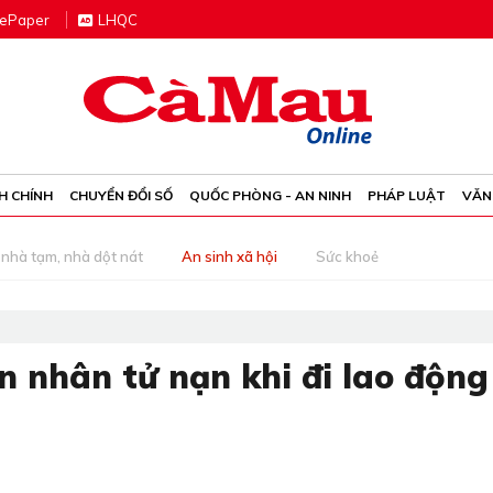
e
P
aper
LHQC
H CHÍNH
CHUYỂN ĐỔI SỐ
QUỐC PHÒNG - AN NINH
PHÁP LUẬT
VĂN
nhà tạm, nhà dột nát
An sinh xã hội
Sức khoẻ
n nhân tử nạn khi đi lao động