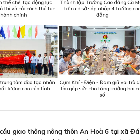
 thể chế, tạo động lực
Thành lập Trường Cao đẳng Cà M
ô thị và cải cách thủ tục
trên cơ sở sáp nhập 4 trường ca
hành chính
đẳng
trung tâm đào tạo nhân
Cụm Khí - Điện - Đạm giữ vai trò 
chất lượng cao của tỉnh
tàu góp sức cho tăng trưởng hai c
số
cầu giao thông nông thôn An Hoà 6 tại xã Đ