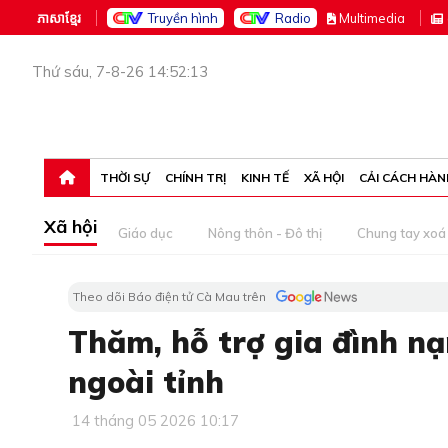
ភាសាខ្មែរ
Truyền hình
Radio
M
ultimedia
Thứ sáu, 7-8-26 14:52:13
THỜI SỰ
CHÍNH TRỊ
KINH TẾ
XÃ HỘI
CẢI CÁCH HÀN
Xã hội
Giáo dục
Nông thôn - Đô thị
Chung tay xoá 
Theo dõi Báo điện tử Cà Mau trên
Thăm, hỗ trợ gia đình nạ
ngoài tỉnh
14 tháng 05 2026 10:17