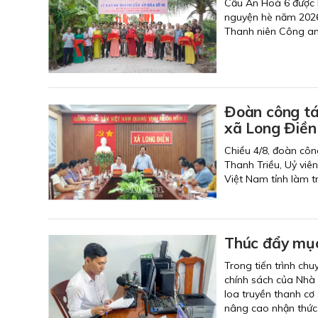
Cầu An Hoà 6 được k
nguyện hè năm 2026.
Thanh niên Công an 
Đoàn công tá
xã Long Điền
Chiều 4/8, đoàn côn
Thanh Triều, Uỷ viê
Việt Nam tỉnh làm t
Thúc đẩy mục
Trong tiến trình chu
chính sách của Nhà 
loa truyền thanh cơ
nâng cao nhận thức,