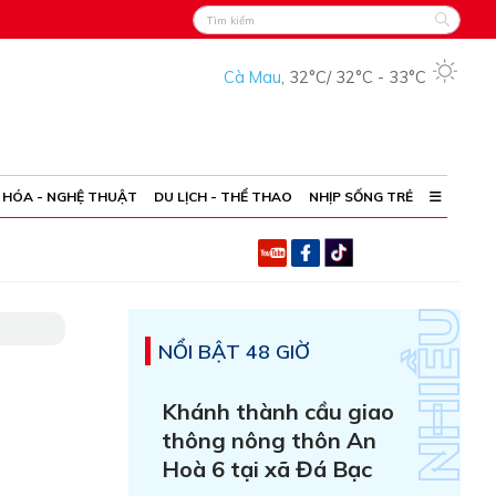
Cà Mau
,
32°C
/
32°C
-
33°C
 HÓA - NGHỆ THUẬT
DU LỊCH - THỂ THAO
NHỊP SỐNG TRẺ
NỔI BẬT 48 GIỜ
Khánh thành cầu giao
thông nông thôn An
Hoà 6 tại xã Đá Bạc