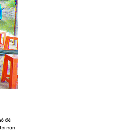
hồ để
tai nạn