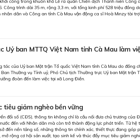
hởi công trong khuôn khổ Lễ ra quân Chiến dịch Thanh niên Công a
 Công trình dài 35 m, rộng 3,3 m, với tổng kinh phí 528 triệu đồng 
nhân dân và Công an tỉnh Cà Mau vận động ca sĩ Hoà Minzy tài trợ
c Uỷ ban MTTQ Việt Nam tỉnh Cà Mau làm việ
g tác của Uỷ ban Mặt trận Tổ quốc Việt Nam tỉnh Cà Mau do đồng ch
n Ban Thường vụ Tỉnh uỷ, Phó Chủ tịch Thường trực Uỷ ban Mặt trận 
rưởng đoàn đến làm việc tại xã Long Điền.
 tiêu giảm nghèo bền vững
yển đổi số (CÐS), thông tin không chỉ là cầu nối đưa chủ trương của 
nước đến với Nhân dân mà còn trở thành động lực phát triển. Từ hệ 
 sở đến nền tảng số, những thông tin chính xác, thiết thực đang góp 
 mở rộng cơ hội sản xuất, tạo sinh kế và thúc đẩy mục tiêu giảm ng