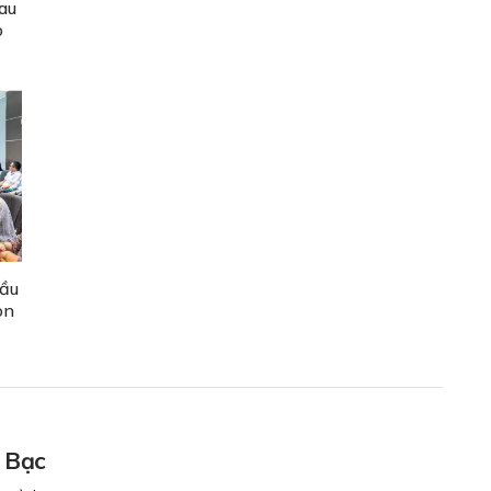
au
o
đầu
on
á Bạc