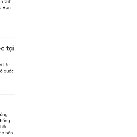
n tình
do Ban
.
c tại
í Lê
Tổ quốc
Ðảng,
thống
phần
hèo bền