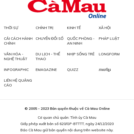
THỜI SỰ
CHÍNH TRỊ
KINH TẾ
XÃ HỘI
CẢI CÁCH HÀNH
CHUYỂN ĐỔI SỐ
QUỐC PHÒNG -
PHÁP LUẬT
CHÍNH
AN NINH
VĂN HÓA -
DU LỊCH - THỂ
NHỊP SỐNG TRẺ
LONGFORM
NGHỆ THUẬT
THAO
INFOGRAPHIC
EMAGAZINE
QUIZZ
ភាសាខ្មែរ
LIÊN HỆ QUẢNG
CÁO
© 2005 - 2023 Bản quyền thuộc về Cà Mau Online
Cơ quan chủ quản: Tỉnh ủy Cà Mau
Giấy phép xuất bản số 620/GP-BTTTT, ngày 24/12/2020
Báo Cà Mau giữ bản quyền nội dung trên website này.