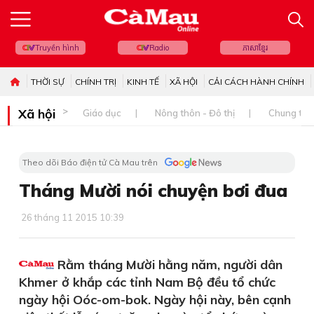
Truyền hình
Radio
ភាសាខ្មែរ
THỜI SỰ
CHÍNH TRỊ
KINH TẾ
XÃ HỘI
CẢI CÁCH HÀNH CHÍNH
Xã hội
Giáo dục
Nông thôn - Đô thị
Chung tay 
Theo dõi Báo điện tử Cà Mau trên
Tháng Mười nói chuyện bơi đua
26 tháng 11 2015 10:39
Rằm tháng Mười hằng năm, người dân
Khmer ở khắp các tỉnh Nam Bộ đều tổ chức
ngày hội Oóc-om-bok. Ngày hội này, bên cạnh