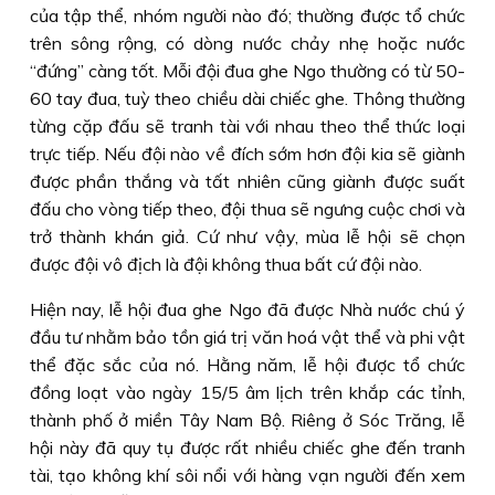
của tập thể, nhóm người nào đó; thường được tổ chức
trên sông rộng, có dòng nước chảy nhẹ hoặc nước
“đứng” càng tốt. Mỗi đội đua ghe Ngo thường có từ 50-
60 tay đua, tuỳ theo chiều dài chiếc ghe. Thông thường
từng cặp đấu sẽ tranh tài với nhau theo thể thức loại
trực tiếp. Nếu đội nào về đích sớm hơn đội kia sẽ giành
được phần thắng và tất nhiên cũng giành được suất
đấu cho vòng tiếp theo, đội thua sẽ ngưng cuộc chơi và
trở thành khán giả. Cứ như vậy, mùa lễ hội sẽ chọn
được đội vô địch là đội không thua bất cứ đội nào.
Hiện nay, lễ hội đua ghe Ngo đã được Nhà nước chú ý
đầu tư nhằm bảo tồn giá trị văn hoá vật thể và phi vật
thể đặc sắc của nó. Hằng năm, lễ hội được tổ chức
đồng loạt vào ngày 15/5 âm lịch trên khắp các tỉnh,
thành phố ở miền Tây Nam Bộ. Riêng ở Sóc Trăng, lễ
hội này đã quy tụ được rất nhiều chiếc ghe đến tranh
tài, tạo không khí sôi nổi với hàng vạn người đến xem