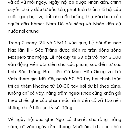
và cổ vũ mỗi ngày. Ngày hội đã được Nhân dân, chính
quyền chú ý đầu tư bảo tồn, phát triển thành lễ hội cấp
quốc gia phục vụ tốt nhu cầu hưởng thụ văn hoá của
người dân Khmer Nam Bộ nói riêng và Nhân dân cả
nước nói chung.
Trong 2 ngày, 24 và 25/11 vừa qua, Lễ hội đua nge
Ngo lần II - Sóc Trăng được diễn ra trên dòng sông
Maspero thơ mộng. Lễ hội quy tụ 53 đội với hơn 3.000
vận động viên đại diện cho các phum, sóc đến từ các
tỉnh: Sóc Trăng, Bạc Liêu, Cà Mau, Hậu Giang và Trà
Vinh tham gia. Mỗi đội, ngoài 50-60 tay bơi chính thức
thì có thêm khoảng từ 10-30 tay bơi dự bị theo cùng.
Không chỉ có vậy, hàng trăm người khác cũng khăn gói
theo chiếc ghe của phum, sóc mình đến cổ vũ, tạo nên
không khí lễ hội cực kỳ sôi động.
Về ngày hội đua ghe Ngo, có thuyết cho rằng, hằng
năm, cứ vào ngày rằm tháng Mười âm lịch, các chùa