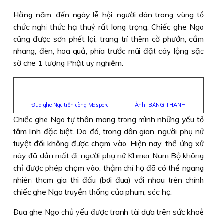
Hằng năm, đến ngày lễ hội, người dân trong vùng tổ
chức nghi thức hạ thuỷ rất long trọng. Chiếc ghe Ngo
cũng được sơn phết lại, trang trí thêm cờ phướn, cắm
nhang, đèn, hoa quả, phía trước mũi đặt cây lộng sặc
sỡ che 1 tượng Phật uy nghiêm.
Đua ghe Ngo trên dòng Maspero. Ảnh: BĂNG THANH
Chiếc ghe Ngo tự thân mang trong mình những yếu tố
tâm linh đặc biệt. Do đó, trong dân gian, người phụ nữ
tuyệt đối không được chạm vào. Hiện nay, thế ứng xử
này đã dần mất đi, người phụ nữ Khmer Nam Bộ không
chỉ được phép chạm vào, thậm chí họ đã có thể ngang
nhiên tham gia thi đấu (bơi đua) với nhau trên chính
chiếc ghe Ngo truyền thống của phum, sóc họ.
Ðua ghe Ngo chủ yếu được tranh tài dựa trên sức khoẻ