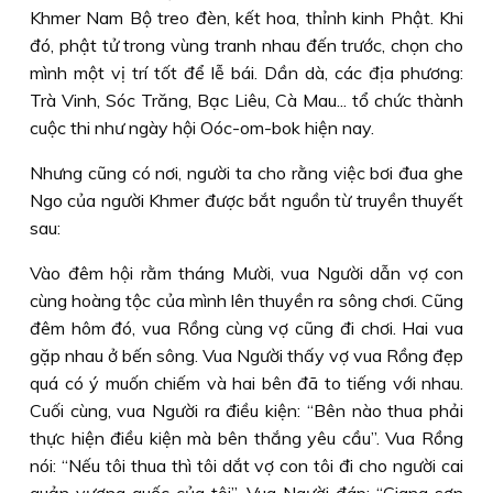
Khmer Nam Bộ treo đèn, kết hoa, thỉnh kinh Phật. Khi
đó, phật tử trong vùng tranh nhau đến trước, chọn cho
mình một vị trí tốt để lễ bái. Dần dà, các địa phương:
Trà Vinh, Sóc Trăng, Bạc Liêu, Cà Mau... tổ chức thành
cuộc thi như ngày hội Oóc-om-bok hiện nay.
Nhưng cũng có nơi, người ta cho rằng việc bơi đua ghe
Ngo của người Khmer được bắt nguồn từ truyền thuyết
sau:
Vào đêm hội rằm tháng Mười, vua Người dẫn vợ con
cùng hoàng tộc của mình lên thuyền ra sông chơi. Cũng
đêm hôm đó, vua Rồng cùng vợ cũng đi chơi. Hai vua
gặp nhau ở bến sông. Vua Người thấy vợ vua Rồng đẹp
quá có ý muốn chiếm và hai bên đã to tiếng với nhau.
Cuối cùng, vua Người ra điều kiện: “Bên nào thua phải
thực hiện điều kiện mà bên thắng yêu cầu”. Vua Rồng
nói: “Nếu tôi thua thì tôi dắt vợ con tôi đi cho người cai