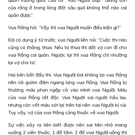
quản vương quốc của tôi”. Vua Người đáp: “Giang sơn
của rồng ở trong lòng đất sâu quá không thể nào cai
quản được”.
Vua Rồng hỏi: “Vậy thì vua Người muốn điều kiện gì?”
Ðã có dụng ý từ trước, vua Người liền nói: “Cuộc thi nào
cũng có thắng, thua. Nếu ta thua thì dắt vợ con đi cho
vua Rồng cai quản. Ngược lại thì vua Rồng chỉ nhường
lại vợ cho ta”.
Hai bên bắt đầu thi. Vua Người bơi không lại vua Rồng
nên rút gươm đâm ngang lưng vua Rồng. Vua Rồng bị
thương, máu phun ngập cả vào mình vua Người. Máu
của vua Rồng rất độc. Vua Người sai người hầu lau,
nhưng còn vết máu sót lại trên tai nên vua Người bị cùi.
Tuy vậy, vợ của vua Rồng cũng thuộc về vua Người.
Sự việc xảy ra tiên biết được nên sai tiên nhỏ mang
xuống 2 viên thuốc, 1 để tắm, 1 để vua Người uống thì