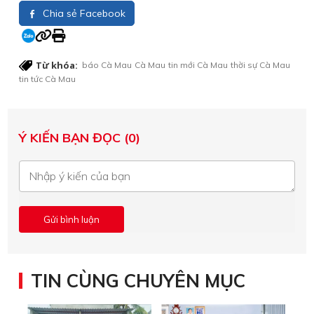
Chia sẻ Facebook
Từ khóa:
báo Cà Mau
Cà Mau
tin mới Cà Mau
thời sự Cà Mau
tin tức Cà Mau
Ý KIẾN BẠN ĐỌC (0)
TIN CÙNG CHUYÊN MỤC