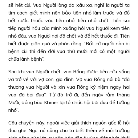
sẽ hết cùi. Vua Người lòng dạ xấu xa, nghĩ là người ta
tìm cách giết mình nên bảo tiên nhỏ làm trước và đổ
hết nước thuốc vào tiên nhỏ, tiên nhỏ chết. Tiên sai
tiếp người hầu của mình xuống hỏi vua Người xem tiên
nhỏ đâu, vua Người nói đã chết và đổ hết thuốc đi. Tiên
biết được giận quá và phán rằng: “Bất cứ người nào bị
bệnh cùi thì đến đời vua thứ mười mới có một người
chữa lành bệnh”.
Sau khi vua Người chết, vua Rồng được tiên cứu sống
và trở về với vợ con, gia đình. Vợ vua Rồng nói bà “đã
thương vua Người và xin vua Rồng kỷ niệm ngày hai
vua đã bơi đua”. Từ đó trở đi, đến ngày rằm tháng
Mười, đồng bào Khmer lại tổ chức hội bơi đua để tưởng
nhớ”.
Câu chuyện này, ngoài việc giải thích nguồn gốc lễ hội
đua ghe Ngo, nó cũng cho ta biết thêm về môi trường