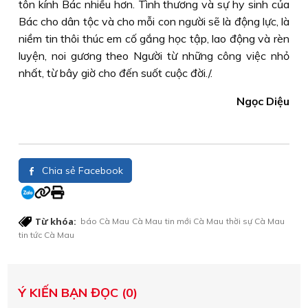
tôn kính Bác nhiều hơn. Tình thương và sự hy sinh của
Bác cho dân tộc và cho mỗi con người sẽ là động lực, là
niềm tin thôi thúc em cố gắng học tập, lao động và rèn
luyện, noi gương theo Người từ những công việc nhỏ
nhất, từ bây giờ cho đến suốt cuộc đời./.
Ngọc Diệu
Chia sẻ Facebook
Từ khóa:
báo Cà Mau
Cà Mau
tin mới Cà Mau
thời sự Cà Mau
tin tức Cà Mau
Ý KIẾN BẠN ĐỌC (0)