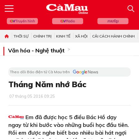
Truyền hình
Radio
ភាសាខ្មែរ
THỜI SỰ
CHÍNH TRỊ
KINH TẾ
XÃ HỘI
CẢI CÁCH HÀNH CHÍNH
Văn hóa - Nghệ thuật
Theo dõi Báo điện tử Cà Mau trên
Tháng Năm nhớ Bác
07 tháng 05 2016 09:25
Em đã được học 5 điều Bác Hồ dạy
ngay từ khi bước vào những buổi học đầu tiên.
Rồi em được nghe biết bao nhiêu bài hát ngợi