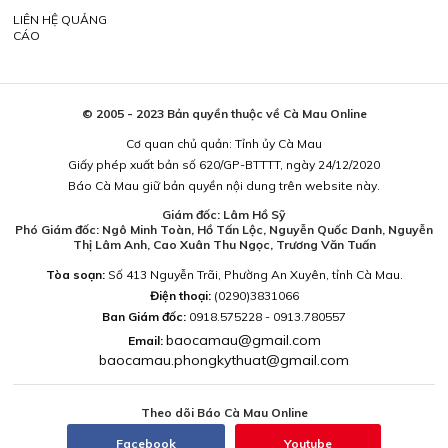
LIÊN HỆ QUẢNG
CÁO
© 2005 - 2023 Bản quyền thuộc về Cà Mau Online
Cơ quan chủ quản: Tỉnh ủy Cà Mau
Giấy phép xuất bản số 620/GP-BTTTT, ngày 24/12/2020
Báo Cà Mau giữ bản quyền nội dung trên website này.
Giám đốc: Lâm Hồ Sỹ
Phó Giám đốc: Ngô Minh Toàn, Hồ Tấn Lộc, Nguyễn Quốc Danh, Nguyễn
Thị Lâm Anh, Cao Xuân Thu Ngọc, Trương Văn Tuấn
Tòa soạn:
Số 413 Nguyễn Trãi, Phường An Xuyên, tỉnh Cà Mau.
Điện thoại:
(0290)3831066
Ban Giám đốc:
0918.575228 - 0913.780557
baocamau@gmail.com
Email:
baocamau.phongkythuat@gmail.com
Theo dõi Báo Cà Mau Online
Facebook
Youtube