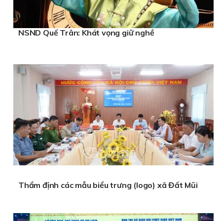
NSND Quế Trân: Khát vọng giữ nghề
Thẩm định các mẫu biểu trưng (logo) xã Đất Mũi