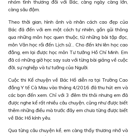
nhóm tình thương đối với Bác, càng ngày càng lớn,
càng sâu đậm.
Theo thời gian, hình ảnh và nhân cách cao đẹp của
Bác đã đến với em một cách tự nhiên, gần gũi thông
qua những môn học quen thuộc, từ những bài tập đọc,
môn Văn học rồi đến Lịch sử… Cho đến khi lên học cao
đẳng, em lại được học môn Tư tưởng Hồ Chí Minh. Em
đã có những giờ học say sưa với từng bài giảng về cuộc
đời, sự nghiệp và tư tưởng của Người.
Cuộc thi Kể chuyện về Bác Hồ diễn ra tại Trường Cao
đẳng Y tế Cà Mau vào tháng 4/2016 đã thu hút em và
các bạn đến xem. Chỉ với 3 đêm thi thôi nhưng em đã
được nghe kể rất nhiều câu chuyện, cũng như được biết
thêm những điều mà trước đây em chưa từng được biết
về Bác Hồ kính yêu.
Qua từng câu chuyện kể, em càng thấy thương nhớ và