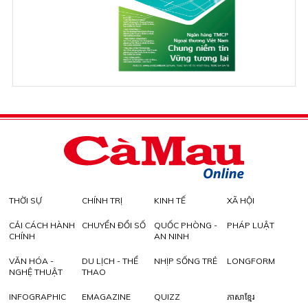
THỜI SỰ
CHÍNH TRỊ
KINH TẾ
XÃ HỘI
CẢI CÁCH HÀNH
CHUYỂN ĐỔI SỐ
QUỐC PHÒNG -
PHÁP LUẬT
CHÍNH
AN NINH
VĂN HÓA -
DU LỊCH - THỂ
NHỊP SỐNG TRẺ
LONGFORM
NGHỆ THUẬT
THAO
INFOGRAPHIC
EMAGAZINE
QUIZZ
ភាសាខ្មែរ