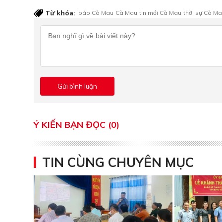
Từ khóa:
báo Cà Mau
Cà Mau
tin mới Cà Mau
thời sự Cà M
Ý KIẾN BẠN ĐỌC (0)
TIN CÙNG CHUYÊN MỤC