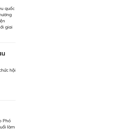
êu quốc
Chương
iện
i giai
au
chức hội
do Phó
uổi làm