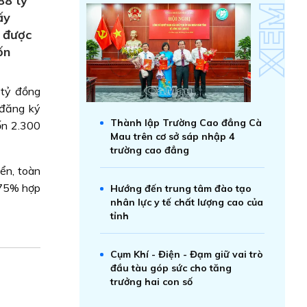
88 tỷ
ấy
t được
ốn
 tỷ đồng
 đăng ký
Thành lập Trường Cao đẳng Cà
ốn 2.300
Mau trên cơ sở sáp nhập 4
trường cao đẳng
ển, toàn
g 75% hợp
Hướng đến trung tâm đào tạo
nhân lực y tế chất lượng cao của
tỉnh
Cụm Khí - Điện - Đạm giữ vai trò
đầu tàu góp sức cho tăng
trưởng hai con số