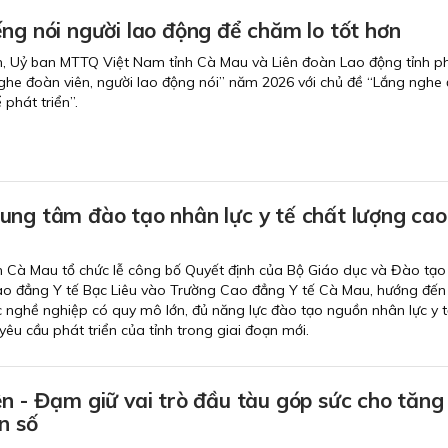
ng nói người lao động để chăm lo tốt hơn
h, Uỷ ban MTTQ Việt Nam tỉnh Cà Mau và Liên đoàn Lao động tỉnh p
ghe đoàn viên, người lao động nói” năm 2026 với chủ đề “Lắng nghe 
phát triển”.
ung tâm đào tạo nhân lực y tế chất lượng cao
h Cà Mau tổ chức lễ công bố Quyết định của Bộ Giáo dục và Đào tạo 
o đẳng Y tế Bạc Liêu vào Trường Cao đẳng Y tế Cà Mau, hướng đến
 nghề nghiệp có quy mô lớn, đủ năng lực đào tạo nguồn nhân lực y t
êu cầu phát triển của tỉnh trong giai đoạn mới.
n - Đạm giữ vai trò đầu tàu góp sức cho tăng
n số