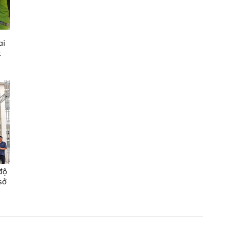
ai
t
độ
sở