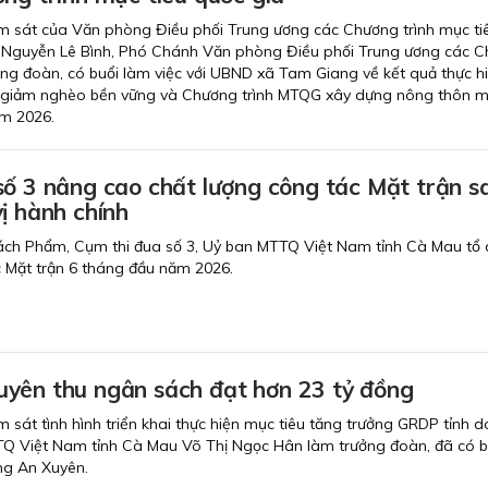
m sát của Văn phòng Điều phối Trung ương các Chương trình mục ti
 Nguyễn Lê Bình, Phó Chánh Văn phòng Điều phối Trung ương các 
ng đoàn, có buổi làm việc với UBND xã Tam Giang về kết quả thực h
giảm nghèo bền vững và Chương trình MTQG xây dựng nông thôn mớ
m 2026.
số 3 nâng cao chất lượng công tác Mặt trận s
ị hành chính
ách Phẩm, Cụm thi đua số 3, Uỷ ban MTTQ Việt Nam tỉnh Cà Mau tổ 
c Mặt trận 6 tháng đầu năm 2026.
yên thu ngân sách đạt hơn 23 tỷ đồng
 sát tình hình triển khai thực hiện mục tiêu tăng trưởng GRDP tỉnh 
TQ Việt Nam tỉnh Cà Mau Võ Thị Ngọc Hân làm trưởng đoàn, đã có b
ng An Xuyên.