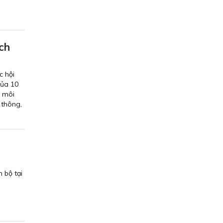
ách
c hội
của 10
à môi
 thông,
 bộ tại