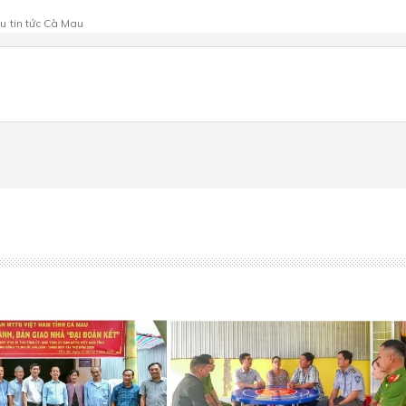
au
tin tức Cà Mau