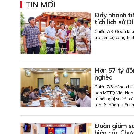
TIN MỚI
Đẩy nhanh ti
tích lịch
Chiều 7/8, Đoàn kh
tra tiến độ công trì
Hơn 57 tỷ đồ
nghèo
Chiều 7/8, đồng chí
ban MTTQ Việt Nam 
trì hội nghị sơ kết
tâm 6 tháng cuối n
Đoàn giám sá
hiện các Chươ