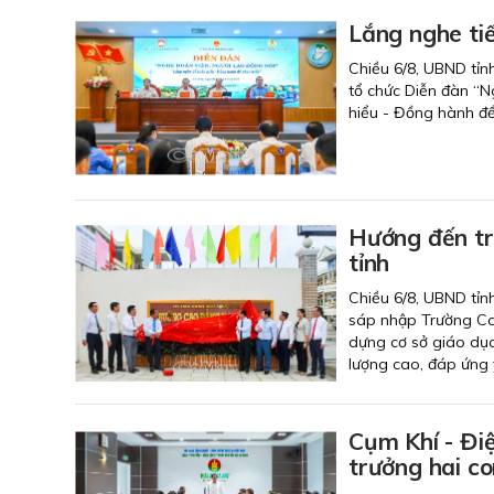
Lắng nghe tiế
Chiều 6/8, UBND tỉn
tổ chức Diễn đàn “N
hiểu - Đồng hành để 
Hướng đến tr
tỉnh
Chiều 6/8, UBND tỉn
sáp nhập Trường Ca
dựng cơ sở giáo dục
lượng cao, đáp ứng y
Cụm Khí - Điệ
trưởng hai co