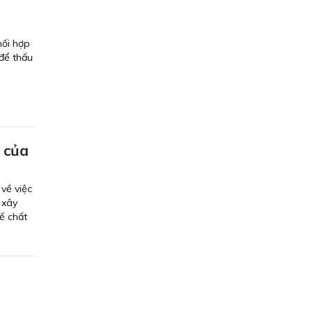
hối hợp
để thấu
 của
về việc
 xây
ế chất