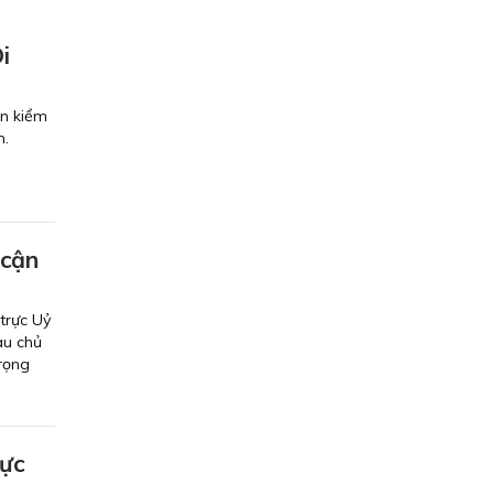
i
ến kiểm
h.
 cận
trực Uỷ
au chủ
trọng
hực