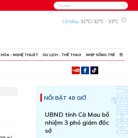
Cà Mau
,
32°C
/
32°C
-
33°C
 HÓA - NGHỆ THUẬT
DU LỊCH - THỂ THAO
NHỊP SỐNG TRẺ
NỔI BẬT 48 GIỜ
UBND tỉnh Cà Mau bổ
nhiệm 3 phó giám đốc
sở