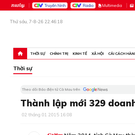
ភាសាខ្មែរ
Truyền hình
Radio
M
ultimedia
Thứ sáu, 7-8-26 22:46:18
THỜI SỰ
CHÍNH TRỊ
KINH TẾ
XÃ HỘI
CẢI CÁCH HÀN
Thời sự
Theo dõi Báo điện tử Cà Mau trên
Thành lập mới 329 doan
02 tháng 01 2015 16:08