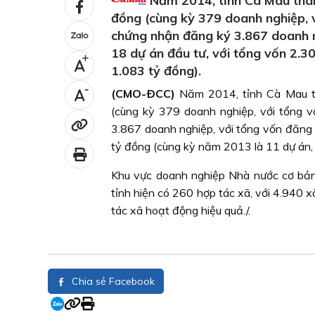
Năm 2014, tỉnh Cà Mau thàn
đồng (cùng kỳ 379 doanh nghiệp, v
chứng nhận đăng ký 3.867 doanh n
18 dự án đầu tư, với tổng vốn 2.3
+
1.083 tỷ đồng).
-
(CMO-ÐCC)
Năm 2014, tỉnh Cà Mau t
(cùng kỳ 379 doanh nghiệp, với tổng 
3.867 doanh nghiệp, với tổng vốn đăng 
tỷ đồng (cùng kỳ năm 2013 là 11 dự án, 
Khu vực doanh nghiệp Nhà nước cơ bản đ
tỉnh hiện có 260 hợp tác xã, với 4.940 
tác xã hoạt động hiệu quả./.
Chia sẻ Facebook