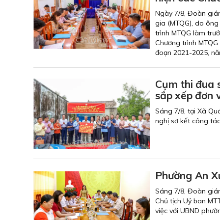
Ngày 7/8, Đoàn giá
gia (MTQG), do ông
trình MTQG làm trưở
Chương trình MTQG 
đoạn 2021-2025, nă
Cụm thi đua 
sắp xếp đơn v
Sáng 7/8, tại Xã Qu
nghị sơ kết công tá
Phường An Xu
Sáng 7/8, Đoàn giám
Chủ tịch Uỷ ban MT
việc với UBND phườ