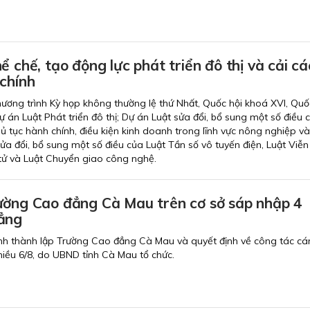
ể chế, tạo động lực phát triển đô thị và cải c
chính
chương trình Kỳ họp không thường lệ thứ Nhất, Quốc hội khoá XVI, Quố
Dự án Luật Phát triển đô thị; Dự án Luật sửa đổi, bổ sung một số điều 
hủ tục hành chính, điều kiện kinh doanh trong lĩnh vực nông nghiệp v
ửa đổi, bổ sung một số điều của Luật Tần số vô tuyến điện, Luật Viễn
 tử và Luật Chuyển giao công nghệ.
ường Cao đẳng Cà Mau trên cơ sở sáp nhập 4
ẳng
nh thành lập Trường Cao đẳng Cà Mau và quyết định về công tác cán
chiều 6/8, do UBND tỉnh Cà Mau tổ chức.