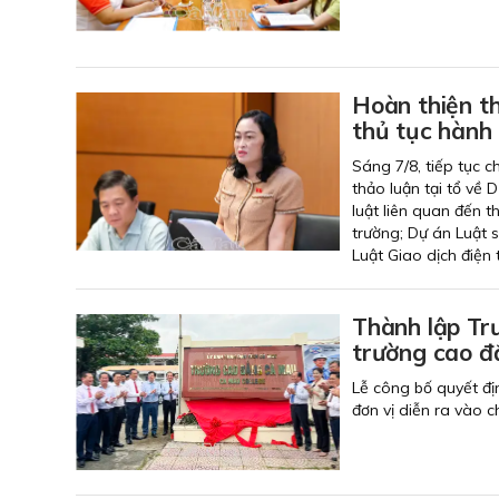
Hoàn thiện th
thủ tục hành 
Sáng 7/8, tiếp tục 
thảo luận tại tổ về 
luật liên quan đến t
trường; Dự án Luật s
Luật Giao dịch điện
Thành lập Tr
trường cao đ
Lễ công bố quyết đị
đơn vị diễn ra vào 