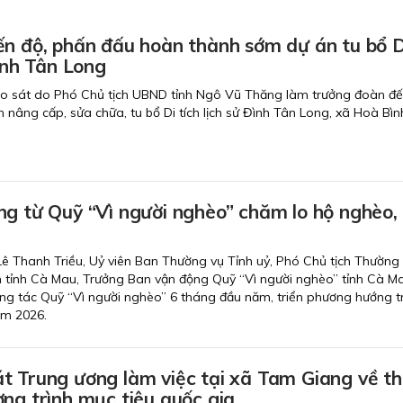
ến độ, phấn đấu hoàn thành sớm dự án tu bổ D
 sử Đình Tân Long
ảo sát do Phó Chủ tịch UBND tỉnh Ngô Vũ Thăng làm trưởng đoàn đ
nh nâng cấp, sửa chữa, tu bổ Di tích lịch sử Đình Tân Long, xã Hoà Bìn
ng từ Quỹ “Vì người nghèo” chăm lo hộ nghèo,
 Lê Thanh Triều, Uỷ viên Ban Thường vụ Tỉnh uỷ, Phó Chủ tịch Thường 
tỉnh Cà Mau, Trưởng Ban vận động Quỹ “Vì người nghèo” tỉnh Cà M
 công tác Quỹ “Vì người nghèo” 6 tháng đầu năm, triển phương hướng 
ăm 2026.
t Trung ương làm việc tại xã Tam Giang về t
ng trình mục tiêu quốc gia