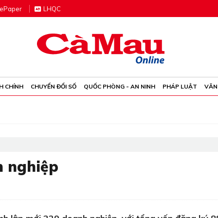
e
P
aper
LHQC
H CHÍNH
CHUYỂN ĐỔI SỐ
QUỐC PHÒNG - AN NINH
PHÁP LUẬT
VĂN
h nghiệp