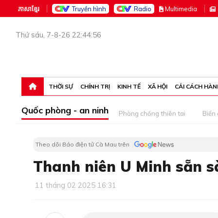
ភាសាខ្មែរ
Truyền hình
Radio
M
ultimedia
Thứ sáu, 7-8-26 22:44:56
THỜI SỰ
CHÍNH TRỊ
KINH TẾ
XÃ HỘI
CẢI CÁCH HÀN
Quốc phòng - an ninh
Phòng chống thiên tai
Biển
Theo dõi Báo điện tử Cà Mau trên
Thanh niên U Minh sẵn 
11 tháng 02 2025 16:31