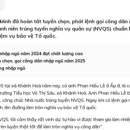
Minh đã hoàn tất tuyển chọn, phát lệnh gọi công dân
anh niên trúng tuyển nghĩa vụ quân sự (NVQS) chuẩn 
iệm vụ bảo vệ Tổ quốc.
 nhập ngũ năm 2024 đạt chất lượng cao
n chọn, gọi công dân nhập ngũ năm 2025
ờng nhập ngũ
S tại xã Khánh Hoà năm nay, có anh Phan Hiếu Lễ ở Ấp 8, là 
Trường Tiểu học Võ Thị Sáu, xã Khánh Hoà. Anh Phan Hiếu Lễ là
ộ, công chức Nhà nước trúng tuyển NVQS. Ngay khi có lệnh gọi
, lên đường làm tròn nghĩa vụ bảo vệ Tổ quốc.
VQS, tôi cảm thấy rất vinh dự, tự hào vì được tham gia làm nhi
rèn luyện thật tốt để làm tròn nghĩa vụ công dân".