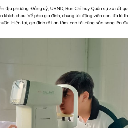
ền địa phương, Ðảng uỷ, UBND, Ban Chỉ huy Quân sự xã rất qu
ến khích cháu. Về phía gia đình, chúng tôi động viên con, đã là t
nước. Hiện tại, gia đình rất an tâm, con tôi cũng sẵn sàng lên đ