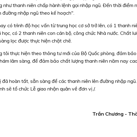
g như thanh niên chấp hành lệnh gọi nhập ngũ. Ðến thời điểm n
n đường nhập ngũ theo kế hoạch".
có trình độ học vấn từ trung học cơ sở trở lên, có 1 thanh niê
i học, có 2 thanh niên con cán bộ, công chức Nhà nước. Chất l
àng lọc được thực hiện chặt chẽ.
g tôi thực hiện theo thông tư mới của Bộ Quốc phòng, đảm bả
 khám lâm sàng, để đảm bảo chất lượng thanh niên năm nay ca
ị đã hoàn tất, sẵn sàng để các thanh niên lên đường nhập ngũ
nh sẽ tổ chức Lễ giao nhận quân về đơn vị./.
Trần Chương - Th