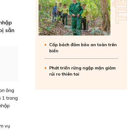
 nhập
bị sẵn
Cấp bách đảm bảo an toàn trên
biển
Phát triển rừng ngập mặn giảm
rủi ro thiên tai
con ông
 1 trong
 nhập
ệm vụ