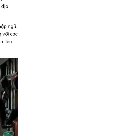
 địa
hập ngũ.
 với các
âm lên