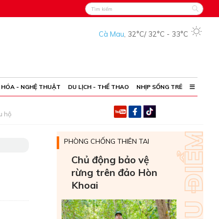
Cà Mau
,
32°C
/
32°C
-
33°C
 HÓA - NGHỆ THUẬT
DU LỊCH - THỂ THAO
NHỊP SỐNG TRẺ
u hộ
PHÒNG CHỐNG THIÊN TAI
Chủ động bảo vệ
rừng trên đảo Hòn
Khoai