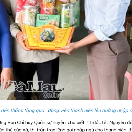
 đến thăm, tặng quà , động viên thanh niên lên đường nhập n
ng Ban Chỉ huy Quân sự huyện, cho biết: "Trước tết Nguyên đá
n thể của xã, thị trấn trao lệnh gọi nhập ngũ cho thanh niên, đ