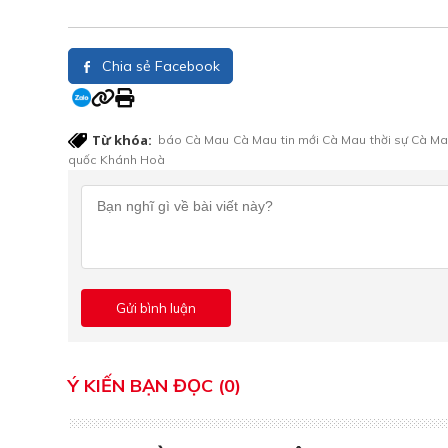
Chia sẻ Facebook
Từ khóa:
báo Cà Mau
Cà Mau
tin mới Cà Mau
thời sự Cà M
quốc
Khánh Hoà
Ý KIẾN BẠN ĐỌC (0)