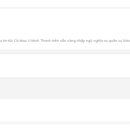
au
tin tức Cà Mau
U Minh
Thanh niên
sẵn sàng nhập ngũ
nghĩa vụ quân sự
bảo