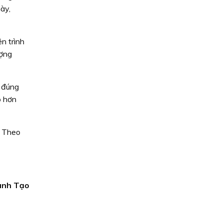
ày,
n trình
ượng
o đúng
o hơn
. Theo
ành Tạo