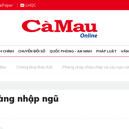
e
P
aper
LHQC
H CHÍNH
CHUYỂN ĐỔI SỐ
QUỐC PHÒNG - AN NINH
PHÁP LUẬT
VĂN
 đảo
Chống khai thác IUU
Phòng cháy chữa cháy và cứu nạn cứ
sàng nhập ngũ