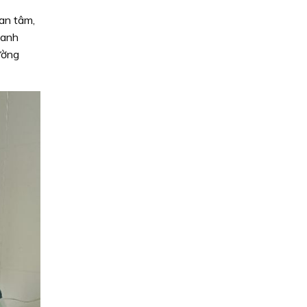
an tâm,
hanh
ường