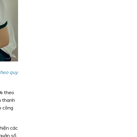
theo quy
0% theo
n thanh
ên công
hiện các
quân số.