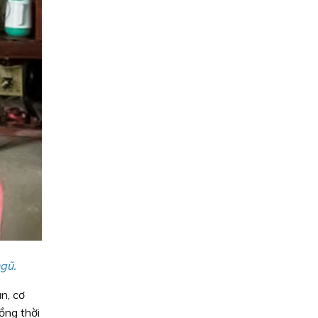
gũ.
n, cơ
ồng thời