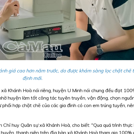
nh giá cao hơn năm trước, do được khám sàng lọc chặt chẽ 
định mới.
 xã Khánh Hoà nói riêng, huyện U Minh nói chung đều đạt 10
 nhờ huyện làm tốt công tác tuyên truyền, vận động, chọn nguồ
sự phối hợp chặt chẽ của các gia đình có con em trúng tuyển, n
 Chỉ huy Quân sự xã Khánh Hoà, cho biết: "Qua quá trình thực 
 huyện, thanh niên trên địa bàn xã Khánh Hoà tham gia 100% 