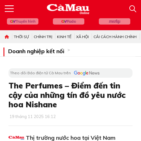
Truyền hình
Radio
ភាសាខ្មែរ
THỜI SỰ
CHÍNH TRỊ
KINH TẾ
XÃ HỘI
CẢI CÁCH HÀNH CHÍNH
Doanh nghiệp kết nối
Theo dõi Báo điện tử Cà Mau trên
The Perfumes – Điểm đến tin
cậy của những tín đồ yêu nước
hoa Nishane
19 tháng 11 2025 16:12
Thị trường nước hoa tại Việt Nam