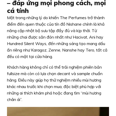
– đáp ứng mọi phong cách, mọi
cá tính
Một trong những lý do khiến The Perfumes trở thành
điểm đến quen thuộc của tín đồ Nishane chính là khả
năng cập nhật bộ sưu tập đầy đủ và kịp thời. Từ
những chai được săn đón nhất như Hacivat, Ani hay
Hundred Silent Ways, đến những sáng tạo mang dấu
ấn riêng như Karagoz, Zenne, Nanshe hay Tero, tất cả
đều có mặt tại cửa hàng.
Khách hàng không chỉ có thể trải nghiệm phiên bản
fullsize mà còn có lựa chọn decant và sample chuẩn
hãng. Điều này giúp họ thử nghiệm nhiều mùi hương
khác nhau trước khi chọn mua, đặc biệt phù hợp với
những ai thích khám phá hoặc đang tìm “mùi hương
chân ái”.