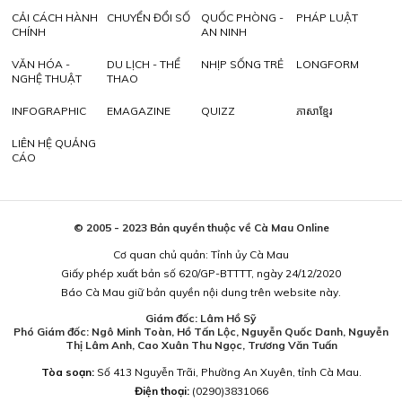
CẢI CÁCH HÀNH
CHUYỂN ĐỔI SỐ
QUỐC PHÒNG -
PHÁP LUẬT
CHÍNH
AN NINH
VĂN HÓA -
DU LỊCH - THỂ
NHỊP SỐNG TRẺ
LONGFORM
NGHỆ THUẬT
THAO
INFOGRAPHIC
EMAGAZINE
QUIZZ
ភាសាខ្មែរ
LIÊN HỆ QUẢNG
CÁO
© 2005 - 2023 Bản quyền thuộc về Cà Mau Online
Cơ quan chủ quản: Tỉnh ủy Cà Mau
Giấy phép xuất bản số 620/GP-BTTTT, ngày 24/12/2020
Báo Cà Mau giữ bản quyền nội dung trên website này.
Giám đốc: Lâm Hồ Sỹ
Phó Giám đốc: Ngô Minh Toàn, Hồ Tấn Lộc, Nguyễn Quốc Danh, Nguyễn
Thị Lâm Anh, Cao Xuân Thu Ngọc, Trương Văn Tuấn
Tòa soạn:
Số 413 Nguyễn Trãi, Phường An Xuyên, tỉnh Cà Mau.
Điện thoại:
(0290)3831066