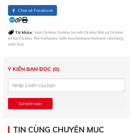
Chia sẻ Facebook
Từ khóa:
báo Cà Mau
Cà Mau
tin mới Cà Mau
thời sự Cà Mau
tin tức Cà Mau
The Perfumes
nước hoa Nishane
Nishane
cửa hàng
nước hoa
Ý KIẾN BẠN ĐỌC (0)
TIN CÙNG CHUYÊN MỤC