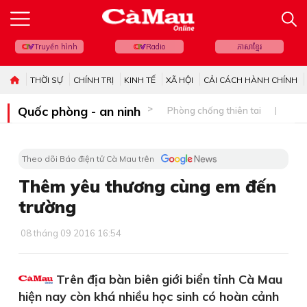
Truyền hình
Radio
ភាសាខ្មែរ
THỜI SỰ
CHÍNH TRỊ
KINH TẾ
XÃ HỘI
CẢI CÁCH HÀNH CHÍNH
Quốc phòng - an ninh
Phòng chống thiên tai
Bi
Theo dõi Báo điện tử Cà Mau trên
Thêm yêu thương cùng em đến
trường
08 tháng 09 2016 16:54
Trên địa bàn biên giới biển tỉnh Cà Mau
hiện nay còn khá nhiều học sinh có hoàn cảnh