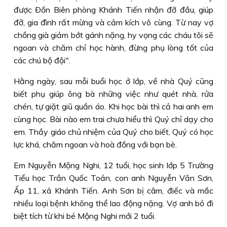
được Ðồn Biên phòng Khánh Tiến nhận đỡ đầu, giúp
đỡ, gia đình rất mừng và cảm kích vô cùng. Từ nay vợ
chồng già giảm bớt gánh nặng, hy vọng các cháu tôi sẽ
ngoan và chăm chỉ học hành, đừng phụ lòng tốt của
các chú bộ đội".
Hằng ngày, sau mỗi buổi học ở lớp, về nhà Quý cũng
biết phụ giúp ông bà những việc như quét nhà, rửa
chén, tự giặt giũ quần áo. Khi học bài thì cả hai anh em
cùng học. Bài nào em trai chưa hiểu thì Quý chỉ dạy cho
em. Thầy giáo chủ nhiệm của Quý cho biết, Quý có học
lực khá, chăm ngoan và hoà đồng với bạn bè.
Em Nguyễn Mộng Nghi, 12 tuổi, học sinh lớp 5 Trường
Tiểu học Trần Quốc Toản, con anh Nguyễn Văn Sơn,
Ấp 11, xã Khánh Tiến. Anh Sơn bị câm, điếc và mắc
nhiều loại bệnh không thể lao động nặng. Vợ anh bỏ đi
biệt tích từ khi bé Mộng Nghi mới 2 tuổi.