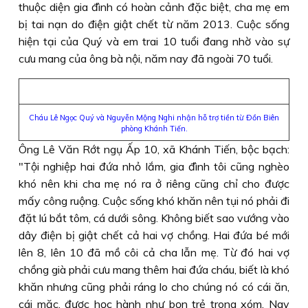
thuộc diện gia đình có hoàn cảnh đặc biệt, cha mẹ em
bị tai nạn do điện giật chết từ năm 2013. Cuộc sống
hiện tại của Quý và em trai 10 tuổi đang nhờ vào sự
cưu mang của ông bà nội, năm nay đã ngoài 70 tuổi.
Cháu Lê Ngọc Quý và Nguyễn Mộng Nghi nhận hỗ trợ tiền từ Ðồn Biên
phòng Khánh Tiến.
Ông Lê Văn Rớt ngụ Ấp 10, xã Khánh Tiến, bộc bạch:
"Tội nghiệp hai đứa nhỏ lắm, gia đình tôi cũng nghèo
khó nên khi cha mẹ nó ra ở riêng cũng chỉ cho được
mấy công ruộng. Cuộc sống khó khăn nên tụi nó phải đi
đặt lú bắt tôm, cá dưới sông. Không biết sao vướng vào
dây điện bị giật chết cả hai vợ chồng. Hai đứa bé mới
lên 8, lên 10 đã mồ côi cả cha lẫn mẹ. Từ đó hai vợ
chồng già phải cưu mang thêm hai đứa cháu, biết là khó
khăn nhưng cũng phải ráng lo cho chúng nó có cái ăn,
cái mặc, được học hành như bọn trẻ trong xóm. Nay