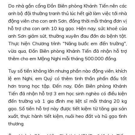
Do nhà gần cổng Ðồn Biên phòng Khánh Tiến nên các
anh bộ đội thường tranh thủ lúc hết giờ làm việc tới nhà
động viên cha con anh Sơn, đồng thời mỗi tháng đơn vị
hỗ trợ cha con anh 10 kg gạo. Hiện nay, sức khoẻ của
anh Sơn giảm sút, thường xuyên đau đớn do bệnh tật.
Thực hiện Chương trình "Nâng bước em đến trường",
vừa qua, Ðồn Biên phòng Khánh Tiến đã nhận hỗ trợ
thêm cho em Mộng Nghi mỗi tháng 500.000 đồng.
Tuy số tiền không lớn nhưng phần nào động viên, khích
lệ em Nghi, em Quý có thêm tinh thần phấn đấu tốt
hơn trong học tập. Ðến nay, Ðồn Biên phòng Khánh
Tiến đã nhận hỗ trợ 3 em học sinh nghèo có điều kiện
đến trường và 1 gia đình mẹ liệt sĩ mỗi tháng 20 kg
gạo. Số tiền hỗ trợ này được tiết kiệm từ tăng gia sản
xuất, thực hành tiết kiệm, nuôi heo đất và hũ gạo tình
thương.