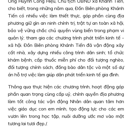
Ông Huỳnh Công Hiệu, Chủ tịch UBND xã Khánh Tiến,
cho biết, trong những năm qua, Ðồn Biên phòng Khánh
Tiến có nhiều việc làm thiết thực, góp phần cùng địa
phương giữ gìn an ninh chính trị, trật tự an toàn xã hội,
bảo vệ vững chắc chủ quyền vùng biển trong phạm vi
quản lý; tham gia các chương trình phát triển kinh tế -
xã hội. Ðồn Biên phòng Khánh Tiến đã vận động xây
cất nhà, xây dựng nhiều công trình dân sinh; tổ chức
khám bệnh, cấp thuốc miễn phí cho đối tượng nghèo,
đối tượng chính sách, đồng bào dân tộc và một số dự
án hỗ trợ việc làm giúp dân phát triển kinh tế gia đình.
Thông qua thực hiện các chương trình, hoạt động góp
phần quan trọng cùng cấp uỷ, chính quyền địa phương
làm tốt công tác vận động Nhân dân quan tâm hơn
việc giáo dục con em mình, tạo động lực cho các em
vươn lên trong học tập, nuôi dưỡng ước mơ vào một
tương lai tươi đẹp./.