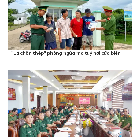
"Lá chắn thép" phòng ngừa ma tuý nơi cửa biển