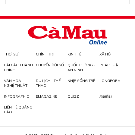
THỜI SỰ
CHÍNH TRỊ
KINH TẾ
XÃ HỘI
CẢI CÁCH HÀNH
CHUYỂN ĐỔI SỐ
QUỐC PHÒNG -
PHÁP LUẬT
CHÍNH
AN NINH
VĂN HÓA -
DU LỊCH - THỂ
NHỊP SỐNG TRẺ
LONGFORM
NGHỆ THUẬT
THAO
INFOGRAPHIC
EMAGAZINE
QUIZZ
ភាសាខ្មែរ
LIÊN HỆ QUẢNG
CÁO