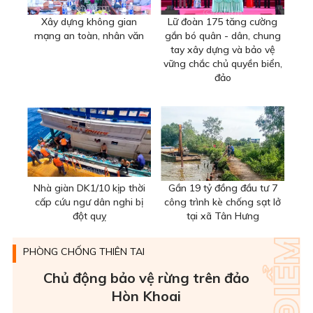
Xây dựng không gian
Lữ đoàn 175 tăng cường
mạng an toàn, nhân văn
gắn bó quân - dân, chung
tay xây dựng và bảo vệ
vững chắc chủ quyền biển,
đảo
Nhà giàn DK1/10 kịp thời
Gần 19 tỷ đồng đầu tư 7
cấp cứu ngư dân nghi bị
công trình kè chống sạt lở
đột quỵ
tại xã Tân Hưng
PHÒNG CHỐNG THIÊN TAI
Chủ động bảo vệ rừng trên đảo
Hòn Khoai