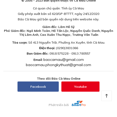
© 2005 - 2023 Bản quyền thuộc về Cà Mau Online
Cơ quan chủ quản: Tỉnh ủy Cà Mau
Giấy phép xuất bản số 620/GP-BTTTT, ngày 24/12/2020
Báo Cà Mau giữ bản quyền nội dung trên website này.
Giám đốc: Lâm Hồ Sỹ
Phó Giám đốc: Ngô Minh Toàn, Hồ Tấn Lộc, Nguyễn Quốc Danh, Nguyễn
Thị Lâm Anh, Cao Xuân Thu Ngọc, Trương Văn Tuấn
Tòa soạn:
Số 413 Nguyễn Trãi, Phường An Xuyên, tỉnh Cà Mau.
Điện thoại:
(0290)3831066
Ban Giám đốc:
0918.575228 - 0913.780557
baocamau@gmail.com
Email:
baocamau.phongkythuat@gmail.com
Theo dõi Báo Cà Mau Online
Facebook
Youtube
Phát triển bởi