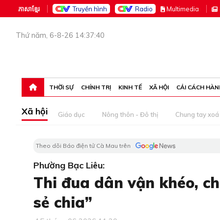
ភាសាខ្មែរ
Truyền hình
Radio
M
ultimedia
Thứ năm, 6-8-26 14:37:40
THỜI SỰ
CHÍNH TRỊ
KINH TẾ
XÃ HỘI
CẢI CÁCH HÀN
Xã hội
Giáo dục
Nông thôn - Đô thị
Chung tay xoá 
Theo dõi Báo điện tử Cà Mau trên
Phường Bạc Liêu:
Thi đua dân vận khéo, c
sẻ chia”