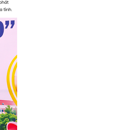
 phát
 tình.