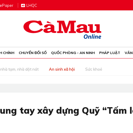
e
P
aper
LHQC
H CHÍNH
CHUYỂN ĐỔI SỐ
QUỐC PHÒNG - AN NINH
PHÁP LUẬT
VĂN
nhà tạm, nhà dột nát
An sinh xã hội
Sức khoẻ
hung tay xây dựng Quỹ “Tấm 