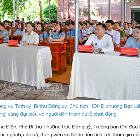
ờng vụ Tỉnh uỷ, Bí thư Đảng uỷ, Chủ tịch HĐND phường Bạc Li
ang) cùng đại biểu và người dân tham dự lễ phát động.
Công Điện, Phó Bí thư Thường trực Đảng uỷ, Trưởng ban Chỉ đạo
các ngành, cán bộ, đảng viên và Nhân dân tích cực tham gia c