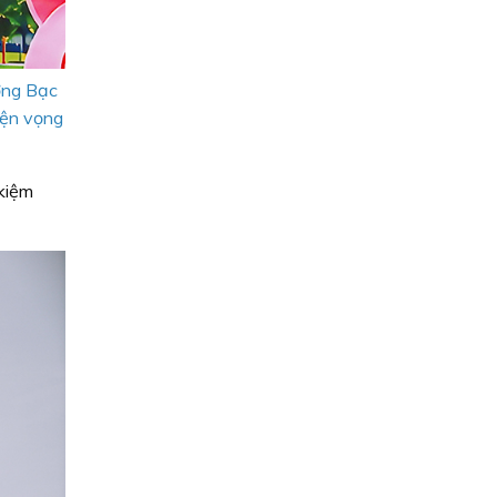
ờng Bạc
yện vọng
kiệm