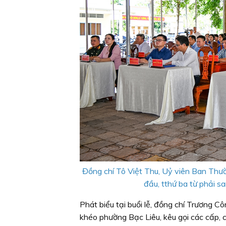
Đồng chí Tô Việt Thu, Uỷ viên Ban Thư
đầu, tthứ ba từ phải s
Phát biểu tại buổi lễ, đồng chí Trương 
khéo phường Bạc Liêu, kêu gọi các cấp, 