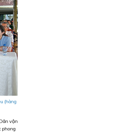
êu (hàng
 Dân vận
ác phong