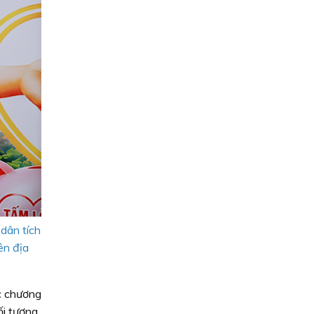
dân tích
ên địa
c chương
ối tượng