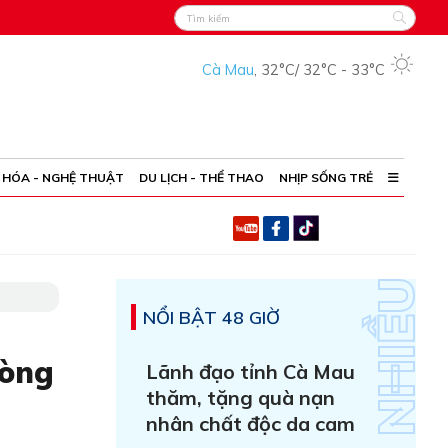
Cà Mau
,
32°C
/
32°C
-
33°C
 HÓA - NGHỆ THUẬT
DU LỊCH - THỂ THAO
NHỊP SỐNG TRẺ
NỔI BẬT 48 GIỜ
lòng
Lãnh đạo tỉnh Cà Mau
thăm, tặng quà nạn
nhân chất độc da cam