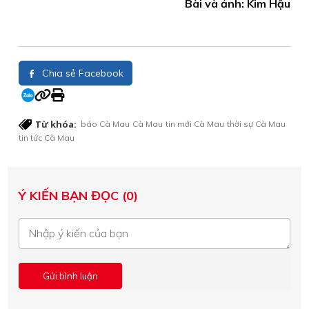
Bài và ảnh: Kim Hậu
Chia sẻ Facebook
Từ khóa:
báo Cà Mau
Cà Mau
tin mới Cà Mau
thời sự Cà Mau
tin tức Cà Mau
Ý KIẾN BẠN ĐỌC (0)