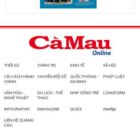
THỜI SỰ
CHÍNH TRỊ
KINH TẾ
XÃ HỘI
CẢI CÁCH HÀNH
CHUYỂN ĐỔI SỐ
QUỐC PHÒNG -
PHÁP LUẬT
CHÍNH
AN NINH
VĂN HÓA -
DU LỊCH - THỂ
NHỊP SỐNG TRẺ
LONGFORM
NGHỆ THUẬT
THAO
INFOGRAPHIC
EMAGAZINE
QUIZZ
ភាសាខ្មែរ
LIÊN HỆ QUẢNG
CÁO