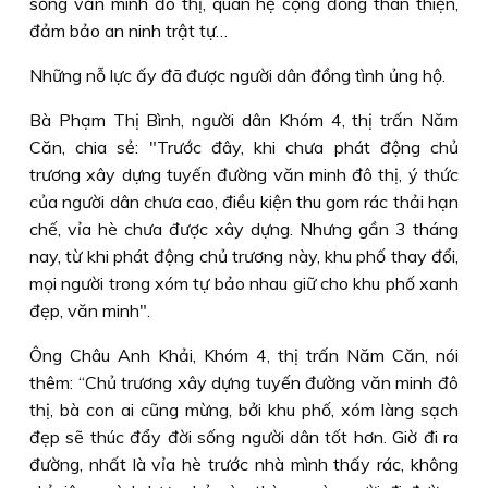
sống văn minh đô thị, quan hệ cộng đồng thân thiện,
đảm bảo an ninh trật tự…
Những nỗ lực ấy đã được người dân đồng tình ủng hộ.
Bà Phạm Thị Bình, người dân Khóm 4, thị trấn Năm
Căn, chia sẻ: "Trước đây, khi chưa phát động chủ
trương xây dựng tuyến đường văn minh đô thị, ý thức
của người dân chưa cao, điều kiện thu gom rác thải hạn
chế, vỉa hè chưa được xây dựng. Nhưng gần 3 tháng
nay, từ khi phát động chủ trương này, khu phố thay đổi,
mọi người trong xóm tự bảo nhau giữ cho khu phố xanh
đẹp, văn minh".
Ông Châu Anh Khải, Khóm 4, thị trấn Năm Căn, nói
thêm: “Chủ trương xây dựng tuyến đường văn minh đô
thị, bà con ai cũng mừng, bởi khu phố, xóm làng sạch
đẹp sẽ thúc đẩy đời sống người dân tốt hơn. Giờ đi ra
đường, nhất là vỉa hè trước nhà mình thấy rác, không