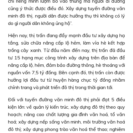
chỉ riêng mình lượm bỏ vào thùng mà người đi đường
cũng ý thức được điều đó. Xây dựng tuyến đường văn
minh đô thị, người dân được hưởng thụ thì không có lý
do gì người dân không ủng hộ”.
Hiện nay, thị trấn đang đẩy mạnh đầu tư xây dựng hạ
tầng, sửa chữa nâng cấp lộ hẻm, làm vỉa hè kết hợp
trồng cây xanh. Từ đầu năm đến nay, thị trấn đã đầu
tư 15 hạng mục công trình xây dựng trên địa bàn để
nâng cấp lộ, hẻm, đảm bảo đường thông, hè thoáng với
nguồn vốn 7,5 tỷ đồng. Bên cạnh đó, thị trấn còn được
hưởng lợi đầu tư từ huyện hàng chục tỷ đồng nhằm
chỉnh trang và phát triển đô thị trong thời gian tới.
Ðối với tuyến đường văn minh đô thị phải đạt 5 điều
kiện lớn: về quản lý kiến trúc, xây dựng đô thị theo quy
hoạch; nâng cao chất lượng gia đình văn hoá, tổ văn
hoá; xây dựng nếp sống văn minh, môi trường văn hoá
đô thị; xây dựng phong trào văn hoá thể thao; nghiêm