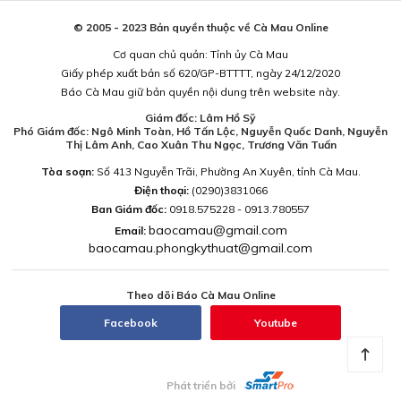
© 2005 - 2023 Bản quyền thuộc về Cà Mau Online
Cơ quan chủ quản: Tỉnh ủy Cà Mau
Giấy phép xuất bản số 620/GP-BTTTT, ngày 24/12/2020
Báo Cà Mau giữ bản quyền nội dung trên website này.
Giám đốc: Lâm Hồ Sỹ
Phó Giám đốc: Ngô Minh Toàn, Hồ Tấn Lộc, Nguyễn Quốc Danh, Nguyễn
Thị Lâm Anh, Cao Xuân Thu Ngọc, Trương Văn Tuấn
Tòa soạn:
Số 413 Nguyễn Trãi, Phường An Xuyên, tỉnh Cà Mau.
Điện thoại:
(0290)3831066
Ban Giám đốc:
0918.575228 - 0913.780557
baocamau@gmail.com
Email:
baocamau.phongkythuat@gmail.com
Theo dõi Báo Cà Mau Online
Facebook
Youtube
Phát triển bởi