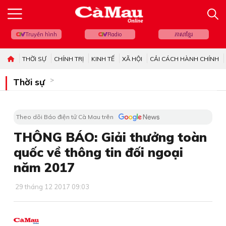
Truyền hình
Radio
ភាសាខ្មែរ
THỜI SỰ
CHÍNH TRỊ
KINH TẾ
XÃ HỘI
CẢI CÁCH HÀNH CHÍNH
Thời sự
Theo dõi Báo điện tử Cà Mau trên
THÔNG BÁO: Giải thưởng toàn
quốc về thông tin đối ngoại
năm 2017
29 tháng 12 2017 09:03