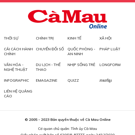
THỜI SỰ
CHÍNH TRỊ
KINH TẾ
XÃ HỘI
CẢI CÁCH HÀNH
CHUYỂN ĐỔI SỐ
QUỐC PHÒNG -
PHÁP LUẬT
CHÍNH
AN NINH
VĂN HÓA -
DU LỊCH - THỂ
NHỊP SỐNG TRẺ
LONGFORM
NGHỆ THUẬT
THAO
INFOGRAPHIC
EMAGAZINE
QUIZZ
ភាសាខ្មែរ
LIÊN HỆ QUẢNG
CÁO
© 2005 - 2023 Bản quyền thuộc về Cà Mau Online
Cơ quan chủ quản: Tỉnh ủy Cà Mau
Giấy phép xuất bản số 620/GP-BTTTT, ngày 24/12/2020