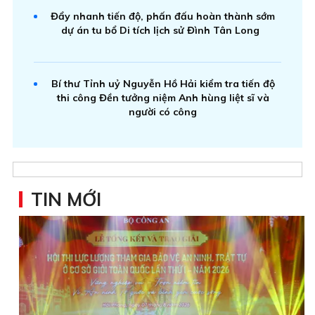
Đẩy nhanh tiến độ, phấn đấu hoàn thành sớm
dự án tu bổ Di tích lịch sử Đình Tân Long
Bí thư Tỉnh uỷ Nguyễn Hồ Hải kiểm tra tiến độ
thi công Đền tưởng niệm Anh hùng liệt sĩ và
người có công
TIN MỚI