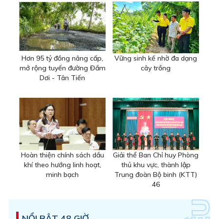
Hơn 95 tỷ đồng nâng cấp,
Vững sinh kế nhờ đa dạng
mở rộng tuyến đường Đầm
cây trồng
Dơi - Tân Tiến
Hoàn thiện chính sách dầu
Giải thể Ban Chỉ huy Phòng
khí theo hướng linh hoạt,
thủ khu vực, thành lập
minh bạch
Trung đoàn Bộ binh (KTT)
46
NỔI BẬT 48 GIỜ