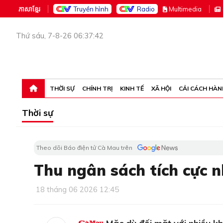
ភាសាខ្មែរ
Truyền hình
Radio
M
ultimedia
Thứ sáu, 7-8-26 06:37:42
THỜI SỰ
CHÍNH TRỊ
KINH TẾ
XÃ HỘI
CẢI CÁCH HÀN
Thời sự
Theo dõi Báo điện tử Cà Mau trên
Thu ngân sách tích cực 
18 tháng 06 2026 12:45