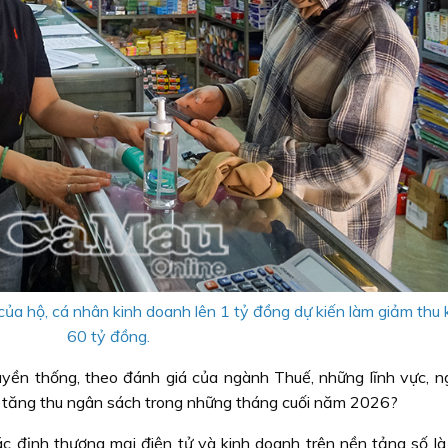
của hộ, cá nhân kinh doanh lên 1 tỷ đồng dự kiến làm giảm thu
60 tỷ đồng.
yền thống, theo đánh giá của ngành Thuế, những lĩnh vực, n
m tăng thu ngân sách trong những tháng cuối năm 2026?
 định thương mại điện tử và kinh doanh trên nền tảng số là 