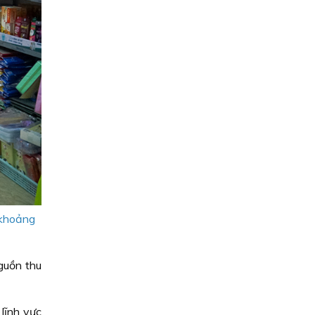
 khoảng
guồn thu
lĩnh vực