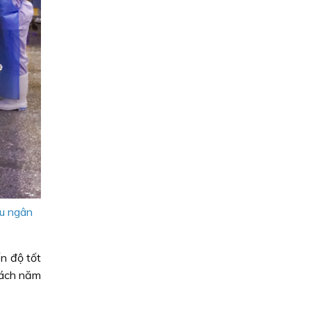
hu ngân
n độ tốt
sách năm