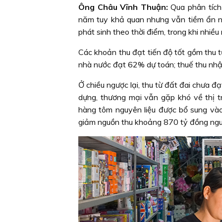
Ông Châu Vĩnh Thuận:
Qua phân tích
năm tuy khả quan nhưng vẫn tiềm ẩn nh
phát sinh theo thời điểm, trong khi nhiề
Các khoản thu đạt tiến độ tốt gồm thu 
nhà nước đạt 62% dự toán; thuế thu nh
Ở chiều ngược lại, thu từ đất đai chưa đ
dựng, thương mại vẫn gặp khó về thị tr
hàng tôm nguyên liệu được bổ sung vào
giảm nguồn thu khoảng 870 tỷ đồng nguồn