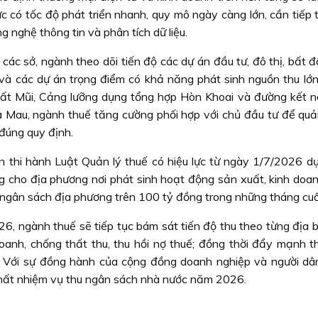
ực có tốc độ phát triển nhanh, quy mô ngày càng lớn, cần tiếp
 nghệ thông tin và phân tích dữ liệu.
ác sở, ngành theo dõi tiến độ các dự án đầu tư, đô thị, bất đ
 và các dự án trọng điểm có khả năng phát sinh nguồn thu lớn.
Ðất Mũi, Cảng lưỡng dụng tổng hợp Hòn Khoai và đường kết nố
Mau, ngành thuế tăng cường phối hợp với chủ đầu tư để quản
 đúng quy định.
 thi hành Luật Quản lý thuế có hiệu lực từ ngày 1/7/2026 dự
ng cho địa phương nơi phát sinh hoạt động sản xuất, kinh doan
 ngân sách địa phương trên 100 tỷ đồng trong những tháng cuố
, ngành thuế sẽ tiếp tục bám sát tiến độ thu theo từng địa b
oanh, chống thất thu, thu hồi nợ thuế; đồng thời đẩy mạnh th
ao. Với sự đồng hành của cộng đồng doanh nghiệp và người dâ
hất nhiệm vụ thu ngân sách nhà nước năm 2026.