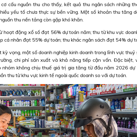
 cơ cấu nguồn thu cho thấy, kết quả thu ngân sách những t
iều yếu tố chưa thực sự bền vững. Một số khoản thu tăng d
u nguồn thu nền tảng còn gặp khó khăn.
từ hoạt động xổ số đạt 56% dự toán năm; thu từ khu vực doan
ập cá nhân đạt 55% dự toán; thu khác ngân sách đạt 54% dự t
ạt kỳ vọng, một số doanh nghiệp kinh doanh trong lĩnh vực thuỷ
ường, chi phí sản xuất và khả năng tiếp cận vốn. Ðặc biệt, 
 nhóm không chịu thuế giá trị gia tăng từ đầu năm 2026 dự 
 thu từ khu vực kinh tế ngoài quốc doanh so với dự toán.