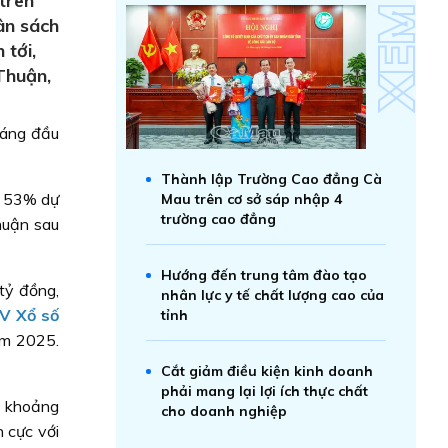
trên
ân sách
 tới,
Thuận,
háng đầu
Thành lập Trường Cao đẳng Cà
g 53% dự
Mau trên cơ sở sáp nhập 4
trường cao đẳng
huận sau
Hướng đến trung tâm đào tạo
tỷ đồng,
nhân lực y tế chất lượng cao của
V Xổ số
tỉnh
ăm 2025.
Cắt giảm điều kiện kinh doanh
phải mang lại lợi ích thực chất
h khoảng
cho doanh nghiệp
 cực với