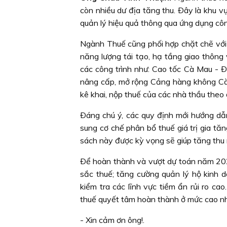
còn nhiều dư địa tăng thu. Ðây là khu v
quản lý hiệu quả thông qua ứng dụng công
Ngành Thuế cũng phối hợp chặt chẽ với c
năng lượng tái tạo, hạ tầng giao thông
các công trình như: Cao tốc Cà Mau - 
nâng cấp, mở rộng Cảng hàng không Cà 
kê khai, nộp thuế của các nhà thầu theo
Ðáng chú ý, các quy định mới hướng dẫn
sung cơ chế phân bổ thuế giá trị gia tă
sách này được kỳ vọng sẽ giúp tăng thu
Ðể hoàn thành và vượt dự toán năm 2026
sắc thuế; tăng cường quản lý hộ kinh d
kiểm tra các lĩnh vực tiềm ẩn rủi ro c
thuế quyết tâm hoàn thành ở mức cao n
- Xin cảm ơn ông!.