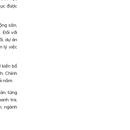
 tục được
ộng sản,
 Ðối với
i, dự án
 lý việc
 kiến bổ
h. Chính
i năm.
àn, từng
anh tra,
n, ngành