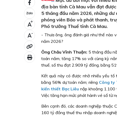
Mặc dù đối mặt với nhiều kh
địa bàn tỉnh Cà Mau vẫn đạt được
5 tháng đầu năm 2026, những dư địa
phóng viên Báo và phát thanh, tru
+
Phó trưởng Thuế tỉnh Cà Mau.
-
- Thưa ông, ông đánh giá như thế nào v
năm 2026?
Ông Châu Vĩnh Thuận:
5 tháng đầu năm
toán năm, tăng 17% so với cùng kỳ năm 
thuế, số thu đạt 2.909 tỷ đồng, bằng 51
Kết quả này có được nhờ nhiều yếu tố t
bằng 56% dự toán năm; riêng
Công ty 
kiến thiết Bạc Liêu
nộp khoảng 1.100 t
Việc tăng hạn mức phát hành vé số từ 
Bên cạnh đó, các doanh nghiệp thuộc C
160 tỷ đồng thuế thu nhập doanh nghiệp.