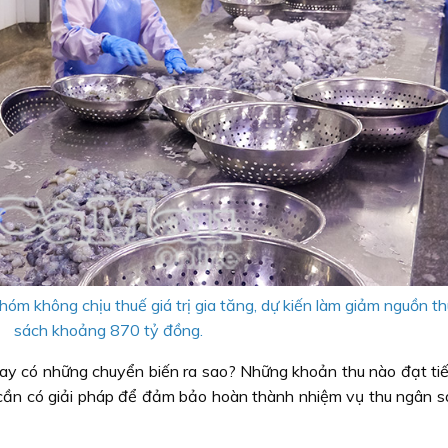
óm không chịu thuế giá trị gia tăng, dự kiến làm giảm nguồn t
sách khoảng 870 tỷ đồng.
nay có những chuyển biến ra sao? Những khoản thu nào đạt tiế
cần có giải pháp để đảm bảo hoàn thành nhiệm vụ thu ngân 