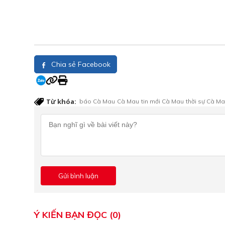
Chia sẻ Facebook
Từ khóa:
báo Cà Mau
Cà Mau
tin mới Cà Mau
thời sự Cà M
Ý KIẾN BẠN ĐỌC (0)