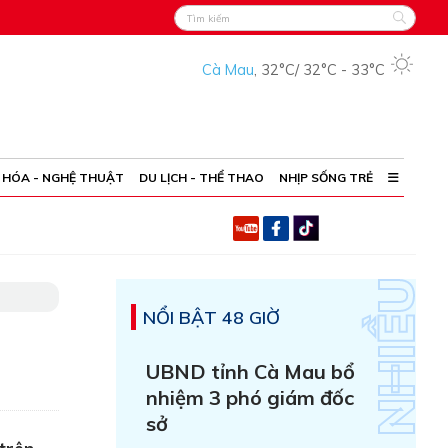
Cà Mau
,
32°C
/
32°C
-
33°C
 HÓA - NGHỆ THUẬT
DU LỊCH - THỂ THAO
NHỊP SỐNG TRẺ
NỔI BẬT 48 GIỜ
UBND tỉnh Cà Mau bổ
nhiệm 3 phó giám đốc
sở