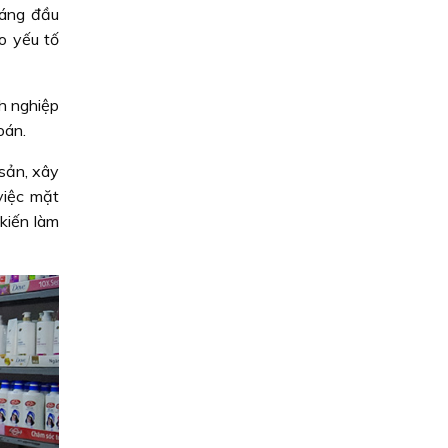
háng đầu
o yếu tố
h nghiệp
oán.
 sản, xây
việc mặt
kiến làm