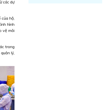
ừ các dự
 của hộ,
ình hình
ảo vệ môi
ác trong
quản lý,