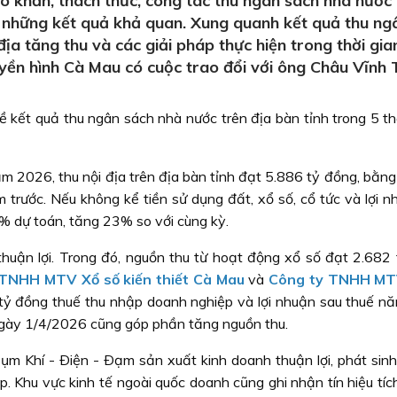
ó khăn, thách thức, công tác thu ngân sách nhà nước 
 những kết quả khả quan. Xung quanh kết quả thu ng
 tăng thu và các giải pháp thực hiện trong thời gian
yền hình Cà Mau có cuộc trao đổi với ông Châu Vĩnh 
ề kết quả thu ngân sách nhà nước trên địa bàn tỉnh trong 5 t
 2026, thu nội địa trên địa bàn tỉnh đạt 5.886 tỷ đồng, bằn
trước. Nếu không kể tiền sử dụng đất, xổ số, cổ tức và lợi n
% dự toán, tăng 23% so với cùng kỳ.
huận lợi. Trong đó, nguồn thu từ hoạt động xổ số đạt 2.682 
TNHH MTV Xổ số kiến thiết Cà Mau
và
Công ty TNHH MT
ỷ đồng thuế thu nhập doanh nghiệp và lợi nhuận sau thuế n
ngày 1/4/2026 cũng góp phần tăng nguồn thu.
ụm Khí - Ðiện - Ðạm sản xuất kinh doanh thuận lợi, phát sin
 Khu vực kinh tế ngoài quốc doanh cũng ghi nhận tín hiệu tích