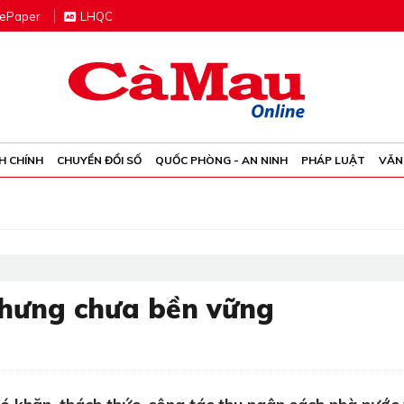
e
P
aper
LHQC
H CHÍNH
CHUYỂN ĐỔI SỐ
QUỐC PHÒNG - AN NINH
PHÁP LUẬT
VĂN
nhưng chưa bền vững